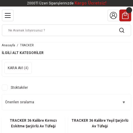
Kargo Ücretsiz!
2000Tl Üzeri Siparişlerinizde
Geri Dön
Geri Dön
Geri Dön
Geri Dön
Geri Dön
VALI
DOOR
KTRONİK
kleri
ar
Anasayfa
TRACKER
kleri
lar
eri
nleri
İLGILI ALT KATEGORILER
kleri
KARA AVI
(4)
v Tüfekleri
S
Mat
Stoktakiler
Tüfekleri
 Havalı Tüfekler
HEDİYELİ
HEDİYELİ
TRACKER 36 Kalibre Kırmızı
TRACKER 36 Kalibre Yeşil Şarjörlü
k Ürünleri
 BBS
Eskitme Şarjörlü Av Tüfeği
Av Tüfeği