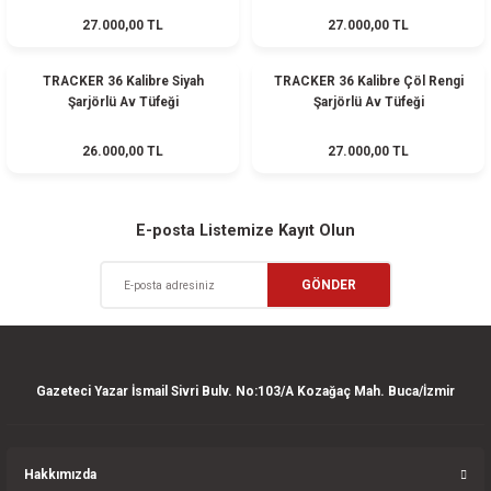
27.000,00 TL
27.000,00 TL
ler
e
HEDİYELİ
HEDİYELİ
TRACKER 36 Kalibre Siyah
TRACKER 36 Kalibre Çöl Rengi
Şarjörlü Av Tüfeği
Şarjörlü Av Tüfeği
26.000,00 TL
27.000,00 TL
E-posta Listemize Kayıt Olun
GÖNDER
Gazeteci Yazar İsmail Sivri Bulv. No:103/A Kozağaç Mah. Buca/İzmir
Hakkımızda