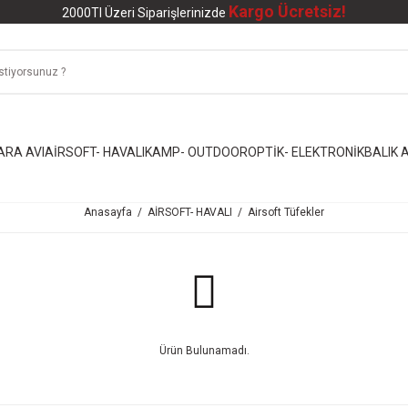
Kargo Ücretsiz!
2000Tl Üzeri Siparişlerinizde
ARA AVI
AİRSOFT- HAVALI
KAMP- OUTDOOR
OPTİK- ELEKTRONİK
BALIK A
Anasayfa
AİRSOFT- HAVALI
Airsoft Tüfekler
Ürün Bulunamadı.