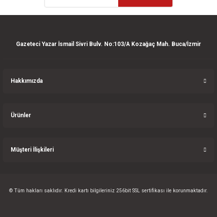
ler
e
Gazeteci Yazar İsmail Sivri Bulv. No:103/A Kozağaç Mah. Buca/İzmir
Hakkımızda
Ürünler
Müşteri İlişkileri
© Tüm hakları saklıdır. Kredi kartı bilgileriniz 256bit SSL sertifikası ile korunmaktadır.