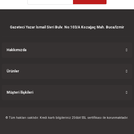
ler
e
Gazeteci Yazar İsmail Sivri Bulv. No:103/A Kozağaç Mah. Buca/İzmir
Hakkımızda
Ürünler
Müşteri İlişkileri
© Tüm hakları saklıdır. Kredi kartı bilgileriniz 256bit SSL sertifikası ile korunmaktadır.