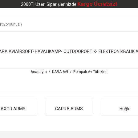
Kargo Ücretsiz!
2000Tl Üzeri Siparişlerinizde
ARA AVI
AİRSOFT- HAVALI
KAMP- OUTDOOR
OPTİK- ELEKTRONİK
BALIK A
Anasayfa
KARA AVI
Pompalı Av Tüfekleri
AXOR ARMS
CAPRA ARMS
Huğlu