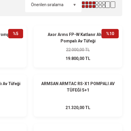
HEDİYELİ
HEDİYELİ
%5
%10
ompalı Av
Axor Arms FP-W Katlanır Ahşap
Pompalı Av Tüfeği
22.000,00 TL
19.800,00 TL
HEDİYELİ
HEDİYELİ
ı Av Tüfeği
ARMSAN ARMTAC RS-X1 POMPALI AV
TÜFEĞİ 5+1
21.320,00 TL
HEDİYELİ
HEDİYELİ