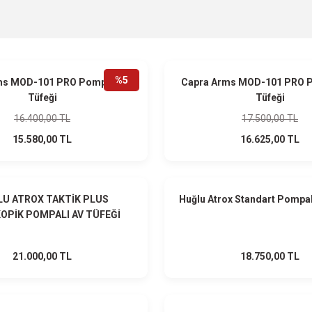
HEDİYELİ
%5
ms MOD-101 PRO Pompalı Av
Capra Arms MOD-101 PRO P
Tüfeği
Tüfeği
16.400,00 TL
17.500,00 TL
15.580,00 TL
16.625,00 TL
HEDİYELİ
U ATROX TAKTİK PLUS
Huğlu Atrox Standart Pompal
OPİK POMPALI AV TÜFEĞİ
21.000,00 TL
18.750,00 TL
HEDİYELİ