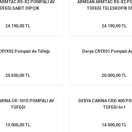
ARMTAC RS-X2 POMPALI AV
ARMSAN ARMTAC RS-X2 PO
ÜFEĞİ SABİT DİPÇİK
TÜFEĞİ TELESKOPİK D
24.190,00 TL
24.190,00 TL
HEDİYELİ
CRYX02 Pompalı Av Tüfeği
Derya CRYX01 Pompalı Av
20.500,00 TL
20.000,00 TL
HEDİYELİ
ARINA CR-101S POMPALI AV
DERYA CARINA CRX-400 PO
TÜFEĞİ
TÜFEĞİ 6+1
13.000,00 TL
14.000,00 TL