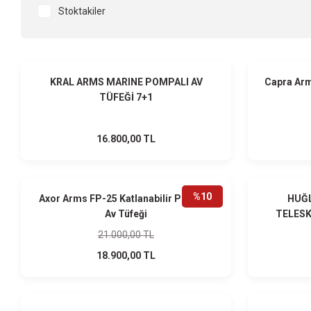
Stoktakiler
HEDİYELİ
KRAL ARMS MARINE POMPALI AV
Capra Ar
TÜFEĞİ 7+1
16.800,00 TL
HEDİYELİ
%10
Axor Arms FP-25 Katlanabilir Pompalı
HUĞL
Av Tüfeği
TELESK
21.000,00 TL
18.900,00 TL
HEDİYELİ