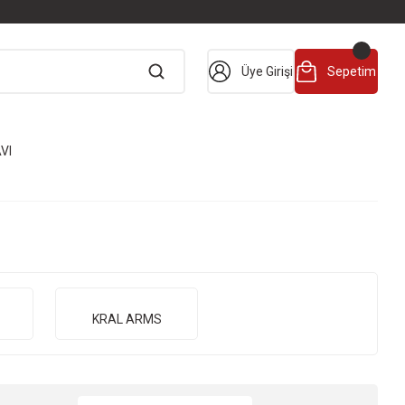
Üye Girişi
Sepetim
VI
KRAL ARMS