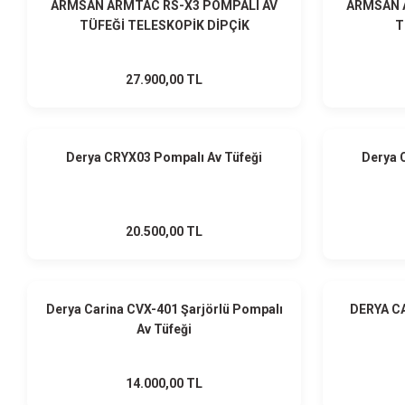
ARMSAN ARMTAC RS-X3 POMPALI AV
ARMSAN 
TÜFEĞİ TELESKOPİK DİPÇİK
T
27.900,00 TL
HEDİYELİ
Derya CRYX03 Pompalı Av Tüfeği
Derya 
20.500,00 TL
HEDİYELİ
Derya Carina CVX-401 Şarjörlü Pompalı
DERYA C
Av Tüfeği
14.000,00 TL