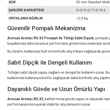
ŞOK
50 mm Standart Mult
ŞARJÖR KAPASİTESİ
2+1/ 5+1/ 7+1/ 9+1
ORTALAMA AĞIRLIK
~2,9 kg
Güvenilir Pompalı Mekanizma
Armsan Armtac RS‑X2 Pompalı Av Tüfeği Sabit Dipçik
, pompalı ç
koşullarında dahi sorunsuz performans göstermesi nedeniyle avcıla
Bu sistem, kullanıcıya hızlı ve kontrollü atış imkanı sağlayarak güven
Sabit Dipçik ile Dengeli Kullanım
Tüfeğin sabit dipçik yapısı, sağlam ve dengeli bir kullanım sunar. Bu 
kullanımda kullanıcıya konfor sağlayarak daha kontrollü atış yapılm
Dayanıklı Gövde ve Uzun Ömürlü Yapı
Armsan Armtac RS‑X2
, kaliteli metal gövde yapısı ve dayanıklı n
performansını koruyarak stabil bir atış deneyimi sunar.