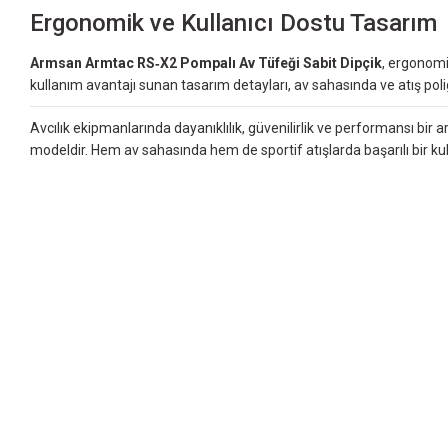
Ergonomik ve Kullanıcı Dostu Tasarım
Armsan Armtac RS‑X2 Pompalı Av Tüfeği Sabit Dipçik
, ergonomi
kullanım avantajı sunan tasarım detayları, av sahasında ve atış pol
Avcılık ekipmanlarında dayanıklılık, güvenilirlik ve performansı bir a
modeldir. Hem av sahasında hem de sportif atışlarda başarılı bir k
Bu ürünün fiyat bilgisi, resim, ürün açıklamalarında ve diğer konularda yet
Görüş ve önerileriniz için teşekkür ederiz.
Ürün resmi kalitesiz, bozuk veya görüntülenemiyor.
Ürün açıklamasında eksik bilgiler bulunuyor.
Ürün bilgilerinde hatalar bulunuyor.
Ürün fiyatı diğer sitelerden daha pahalı.