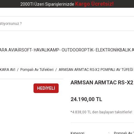
Kargo Ücretsiz!
2000Tl Üzeri Siparişlerinizde
ARA AVI
AİRSOFT- HAVALI
KAMP- OUTDOOR
OPTİK- ELEKTRONİK
BALIK A
KARA AVI
Pompalı Av Tüfekleri
ARMSAN ARMTAC RS-X2 POMPALI AV TÜFEĞİ 
ARMSAN ARMTAC RS-X2 P
HEDİYELİ
24.190,00 TL
*4.838,00 TL den başlayan taksitlerle!
Kategori
Pompalı Av T