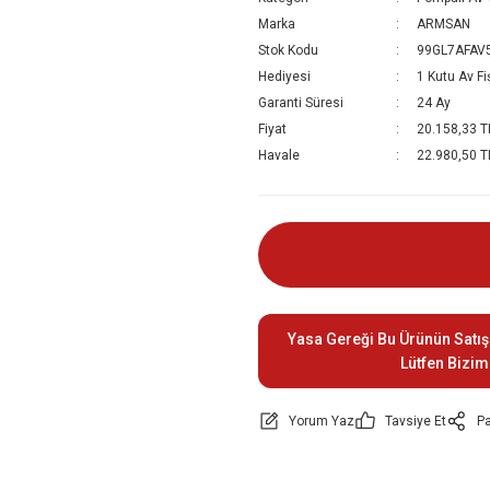
Marka
ARMSAN
Stok Kodu
99GL7AFAV
Hediyesi
1 Kutu Av Fi
Garanti Süresi
24 Ay
Fiyat
20.158,33 T
Havale
22.980,50 TL
Yasa Gereği Bu Ürünün Satış
Lütfen Bizim
Yorum Yaz
Tavsiye Et
Pa