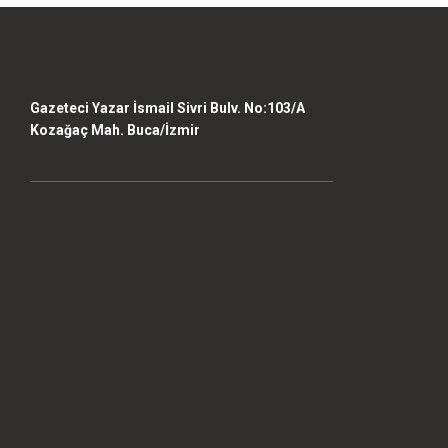
Bu ürüne benzer farklı alternatifler olmalı.
Gazeteci Yazar İsmail Sivri Bulv. No:103/A
Kozağaç Mah. Buca/İzmir