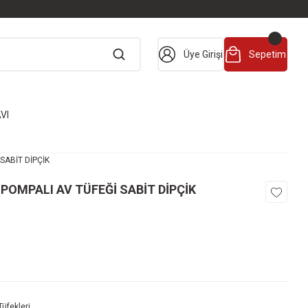
Üye Girişi
Sepetim
VI
SABİT DİPÇİK
OMPALI AV TÜFEĞİ SABİT DİPÇİK
üfekleri