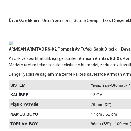
Ürün Özellikleri
Ürün Yorumları
Soru & Cevap
Taksit Seçenekl
ARMSAN ARMTAC RS‑X2 Pompalı Av Tüfeği Sabit Dipçik – Dayanı
Avcılık ve sportif atıcılık için geliştirilen
Armsan Armtac RS‑X2 Pompa
Modern üretim teknolojisi ile geliştirilen bu model, zorlu arazi koşu
Dengeli yapısı ve sağlam malzeme kalitesi sayesinde
Armsan Arm
SİSTEM
Yivsiz Yarı-Otomatik 
KALİBRE
12 GA
FİŞEK YATAĞI
76 mm (3")
NAMLU BOYU
47 cm / 51 cm
TOPLAM BOY
96cm (38") , 100 cm 