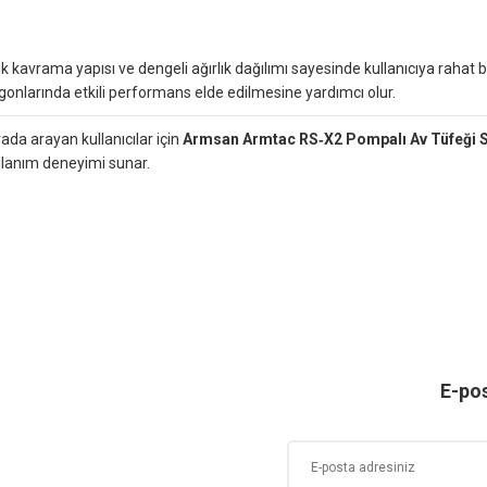
k kavrama yapısı ve dengeli ağırlık dağılımı sayesinde kullanıcıya rahat bi
igonlarında etkili performans elde edilmesine yardımcı olur.
rada arayan kullanıcılar için
Armsan Armtac RS‑X2 Pompalı Av Tüfeği S
ullanım deneyimi sunar.
ersiz gördüğünüz noktaları öneri formunu kullanarak tarafımıza iletebilirsiniz.
Ürün hakkında henüz soru sorulmamış.
Bu ürüne ilk yorumu siz yapın!
Sitemize ilk yorumu siz yapın!
Deneyimini Paylaş
Yorum Yaz
Soru Sor
E-pos