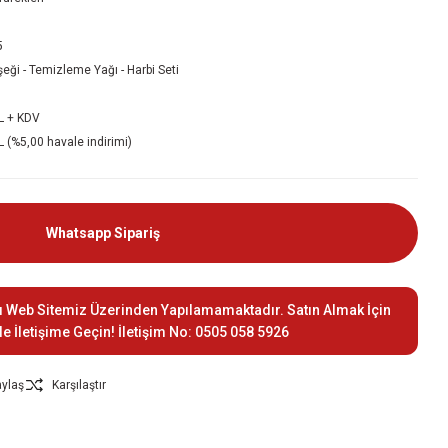
5
şeği - Temizleme Yağı - Harbi Seti
L + KDV
 (%5,00 havale indirimi)
Whatsapp Sipariş
ı Web Sitemiz Üzerinden Yapılamamaktadır. Satın Almak İçin
le İletişime Geçin! İletişim No: 0505 058 5926
ylaş
Karşılaştır