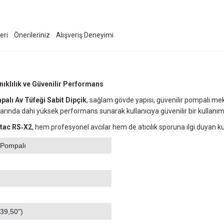
eri
Önerileriniz
Alışveriş Deneyimi
klılık ve Güvenilir Performans
lı Av Tüfeği Sabit Dipçik
, sağlam gövde yapısı, güvenilir pompalı me
llarında dahi yüksek performans sunarak kullanıcıya güvenilir bir kullanım
tac RS‑X2
, hem profesyonel avcılar hem de atıcılık sporuna ilgi duyan kul
/ Pompalı
(39,50")