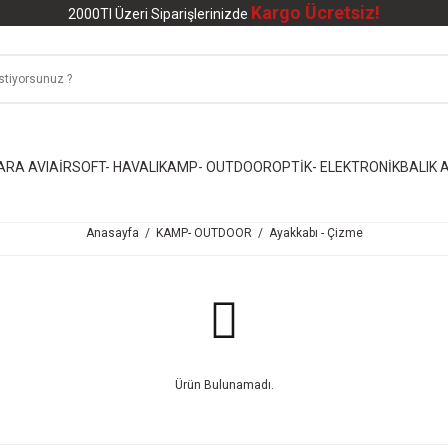
Kargo Ücretsiz!
2000Tl Üzeri Siparişlerinizde
ARA AVI
AİRSOFT- HAVALI
KAMP- OUTDOOR
OPTİK- ELEKTRONİK
BALIK A
Anasayfa
KAMP- OUTDOOR
Ayakkabı - Çizme
Ürün Bulunamadı.