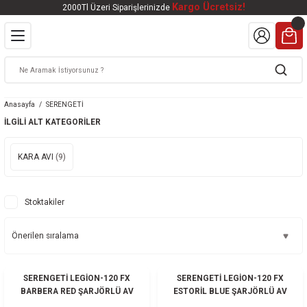
Kargo Ücretsiz!
2000Tl Üzeri Siparişlerinizde
Geri Dön
Geri Dön
Geri Dön
Geri Dön
Geri Dön
VALI
DOOR
KTRONİK
kleri
ar
Anasayfa
SERENGETİ
kleri
lar
eri
nleri
İLGILI ALT KATEGORILER
kleri
KARA AVI
(9)
v Tüfekleri
S
Mat
Stoktakiler
Tüfekleri
 Havalı Tüfekler
HEDİYELİ
HEDİYELİ
SERENGETİ LEGİON-120 FX
SERENGETİ LEGİON-120 FX
k Ürünleri
 BBS
BARBERA RED ŞARJÖRLÜ AV
ESTORİL BLUE ŞARJÖRLÜ AV
TÜFEĞİ
TÜFEĞİ