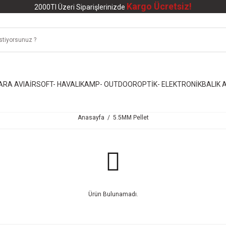
Kargo Ücretsiz!
2000Tl Üzeri Siparişlerinizde
ARA AVI
AİRSOFT- HAVALI
KAMP- OUTDOOR
OPTİK- ELEKTRONİK
BALIK A
Anasayfa
5.5MM Pellet
Ürün Bulunamadı.