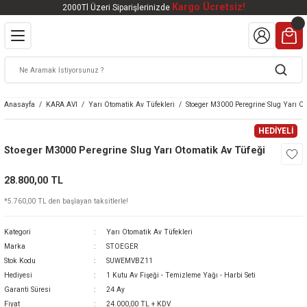
Kargo Ücretsiz!
2000Tl Üzeri Siparişlerinizde
Geri Dön
Geri Dön
Geri Dön
Geri Dön
Geri Dön
VALI
DOOR
KTRONİK
kleri
ar
Anasayfa
KARA AVI
Yarı Otomatik Av Tüfekleri
Stoeger M3000 Peregrine Slug Yarı O
kleri
lar
eri
nleri
HEDİYELİ
Stoeger M3000 Peregrine Slug Yarı Otomatik Av Tüfeği
kleri
28.800,00 TL
v Tüfekleri
S
Mat
*5.760,00 TL den başlayan taksitlerle!
Tüfekleri
 Havalı Tüfekler
Kategori
Yarı Otomatik Av Tüfekleri
Marka
STOEGER
Stok Kodu
SUWEMVBZ11
Hediyesi
1 Kutu Av Fişeği - Temizleme Yağı - Harbi Seti
k Ürünleri
 BBS
Garanti Süresi
24 Ay
Fiyat
24.000,00 TL + KDV