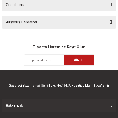
Önerileriniz
Soru Sor
Bu ürünün fiyat bilgisi, resim, ürün açıklamalarında ve diğer konularda
Alışveriş Deneyimi
yetersiz gördüğünüz noktaları öneri formunu kullanarak tarafımıza
iletebilirsiniz.
Görüş ve önerileriniz için teşekkür ederiz.
Sitemize ilk yorumu siz yapın!
Ürün resmi kalitesiz, bozuk veya görüntülenemiyor.
E-posta Listemize Kayıt Olun
Ürün açıklamasında eksik bilgiler bulunuyor.
Deneyimini Paylaş
GÖNDER
Ürün bilgilerinde hatalar bulunuyor.
Ürün fiyatı diğer sitelerden daha pahalı.
Bu ürüne benzer farklı alternatifler olmalı.
Gazeteci Yazar İsmail Sivri Bulv. No:103/A Kozağaç Mah. Buca/İzmir
Hakkımızda
Gönder