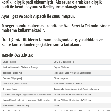
körükli dipçik padi eklenmiştir. Aksesuar olarak kısa dipçik
padi ile kendi boyunuza özelleştirme olanağı sunulur.
Ayarlı gez ve Sabit Arpacık ile sunulmuştur.
Stoeger namlu malzemesi kendisine özel Beretta Teknolojisinde
malzeme kullanmaktadır.
Ürettiğimiz tüfeklerin tamamı poligonda atış yapıldıktan ve
kalite kontrolünden geçtikten sonra kutulanır.
TEKNİK ÖZELLİKLER
Gauge / Kalibre
Ga 12-3” / 12 kalibre - 3"
Stock and fore-end / Dipçik ve el Kundağı
Polymer / Polimer
Recoil pad / Dipçik Pedi
Soft Bakelite Base / Yumuşak Bakalit Taban
Chamber / Fişek yatağı
76 mm magnum
Mechanics / Çalışma sistemi
Inertial semi-automatic / Kinetik
Receiver / Gövde
Black anodized Aluminum / Siyah Anodize aluminum
Standart Stock length trigger measured / Tetik mesafesi
365 mm / LH and RH adjustments / 365 mm
Compact Stock length trigger measured / Tetik mesafesi
335 mm / LH and RH adjustments / 335 mm
Drop at comb / Dipçik arka drop
35 mm
Drop at heel / Dipçik ön drop
60 mm adjustable at 50,55 and 65 mm / 60 mm ayarlanabilir 50,5