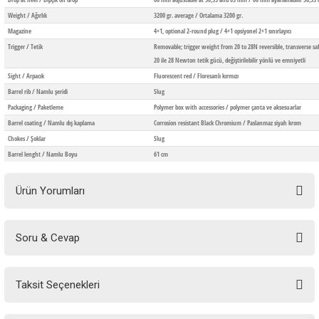
Weight / Ağırlık
3200 gr. average / Ortalama 3200 gr.
Magazine
4+1, optional 2-round plug / 4+1 opsiyonel 2+1 sınırlayıcı
Trigger / Tetik
Removable; trigger weight from 20 to 28N reversible, transverse safe
20 ile 28 Newton tetik gücü, değiştirilebilir yönlü ve emniyetli
Sight / Arpacık
Fluorescent red / Floresanlı kırmızı
Barrel rib / Namlu şeridi
Slug
Packaging / Paketleme
Polymer box with accessories / polymer çanta ve aksesuarlar
Barrel coating / Namlu dış kaplama
Corrosion resistant Black Chromium / Paslanmaz siyah krom
Chokes / Şoklar
Slug
Barrel lenght / Namlu Boyu
61 cm
Ürün Yorumları
Soru & Cevap
Bu ürüne ilk yorumu siz yapın!
Taksit Seçenekleri
Yorum Yaz
Ürün hakkında henüz soru sorulmamış.