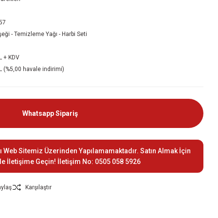
57
şeği - Temizleme Yağı - Harbi Seti
L + KDV
 (%5,00 havale indirimi)
Whatsapp Sipariş
ı Web Sitemiz Üzerinden Yapılamamaktadır. Satın Almak İçin
le İletişime Geçin! İletişim No: 0505 058 5926
ylaş
Karşılaştır