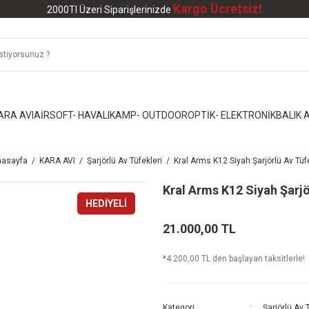
Kargo Ücretsiz!
2000Tl Üzeri Siparişlerinizde
ARA AVI
AİRSOFT- HAVALI
KAMP- OUTDOOR
OPTİK- ELEKTRONİK
BALIK A
asayfa
KARA AVI
Şarjörlü Av Tüfekleri
Kral Arms K12 Siyah Şarjörlü Av Tüf
Kral Arms K12 Siyah Şarjö
HEDİYELİ
21.000,00 TL
*4.200,00 TL den başlayan taksitlerle!
Kategori
Şarjörlü Av 