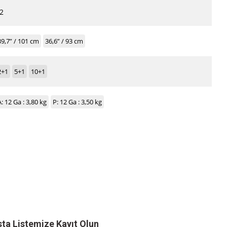
2
39,7” / 101 cm
36,6” / 93 cm
2+1
5+1
10+1
A: 12 Ga : 3,80 kg
P: 12 Ga : 3,50 kg
ta Listemize Kayıt Olun