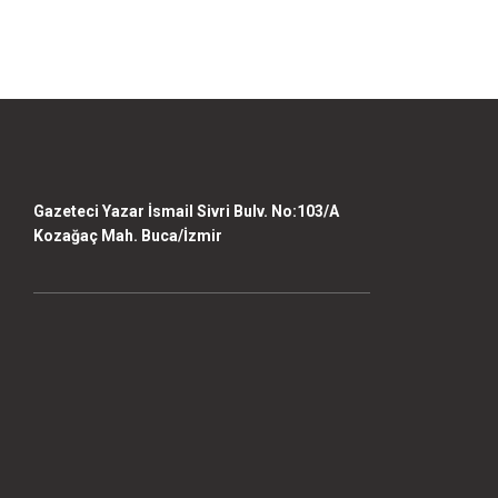
Ürün bilgilerinde hatalar bulunuyor.
Ürün fiyatı diğer sitelerden daha pahalı.
Bu ürüne benzer farklı alternatifler olmalı.
Gazeteci Yazar İsmail Sivri Bulv. No:103/A
Kozağaç Mah. Buca/İzmir