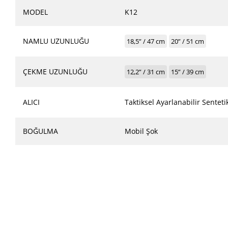
MODEL
K12
NAMLU UZUNLUĞU
18,5” / 47 cm
20” / 51 cm
ÇEKME UZUNLUĞU
12,2” / 31 cm
15” / 39 cm
ALICI
Taktiksel Ayarlanabilir Senteti
BOĞULMA
Mobil Şok
Bu ürünün fiyat bilgisi, resim, ürün açıklamalarında ve diğer konularda yet
Görüş ve önerileriniz için teşekkür ederiz.
Ürün resmi kalitesiz, bozuk veya görüntülenemiyor.
Ürün açıklamasında eksik bilgiler bulunuyor.