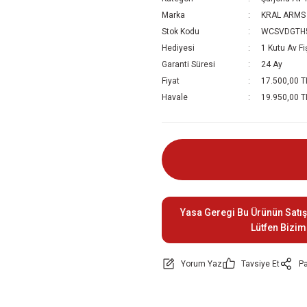
Marka
KRAL ARMS
Stok Kodu
WCSVDGTH
Hediyesi
1 Kutu Av Fi
Garanti Süresi
24 Ay
Fiyat
17.500,00 T
Havale
19.950,00 TL
Yasa Geregi Bu Ürünün Satış
Lütfen Bizim
Yorum Yaz
Tavsiye Et
Pa