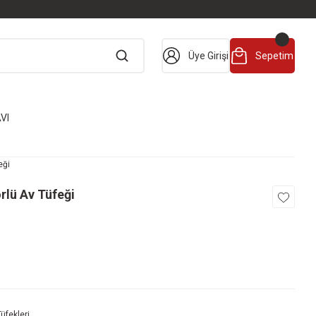
Üye Girişi
Sepetim
VI
eği
rlü Av Tüfeği
Tüfekleri