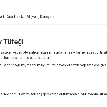
eri
Önerileriniz
Alışveriş Deneyimi
v Tüfeği
 sistemi ve yarı otomatik mekanizmasıyla hem avcılar hem de sportif atış kul
performans hem de estetik sunar.
zlı şarjör değişimi, magnum uyumu ve dayanıklı gövde yapısıyla öne çıkar
zellikle domuz avı ve seri atış gerektiren durumlarda büyük avantaj sunar