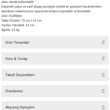
alanı olarak kullanılabilir.
Dayanıklı yapısı ve zarif ahşap yüzeyiyle estetik bir görünüm kazandırırken,
akordeon mekanizması sayesinde kolayca taşınabilir ve kurulabilir.
Ürün Özellikleri:
Tabla Ölçüleri: 73 cm x 62 cm
Yerden Yükseklik: 63 cm
Ağırlık: 3,5 kg
Ürün Yorumları
Soru & Cevap
Bu ürüne ilk yorumu siz yapın!
Taksit Seçenekleri
Yorum Yaz
Ürün hakkında henüz soru sorulmamış.
Önerileriniz
Soru Sor
Bu ürünün fiyat bilgisi, resim, ürün açıklamalarında ve diğer konularda
Alışveriş Deneyimi
yetersiz gördüğünüz noktaları öneri formunu kullanarak tarafımıza