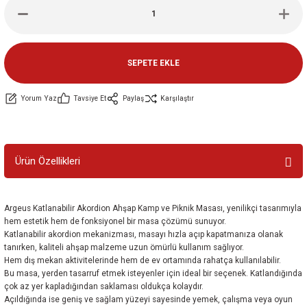
ler
e
SEPETE EKLE
Yorum Yaz
Tavsiye Et
Paylaş
Karşılaştır
Ürün Özellikleri
Argeus Katlanabilir Akordion Ahşap Kamp ve Piknik Masası, yenilikçi tasarımıyla
hem estetik hem de fonksiyonel bir masa çözümü sunuyor.
Katlanabilir akordion mekanizması, masayı hızla açıp kapatmanıza olanak
tanırken, kaliteli ahşap malzeme uzun ömürlü kullanım sağlıyor.
Hem dış mekan aktivitelerinde hem de ev ortamında rahatça kullanılabilir.
Bu masa, yerden tasarruf etmek isteyenler için ideal bir seçenek. Katlandığında
çok az yer kapladığından saklaması oldukça kolaydır.
Açıldığında ise geniş ve sağlam yüzeyi sayesinde yemek, çalışma veya oyun