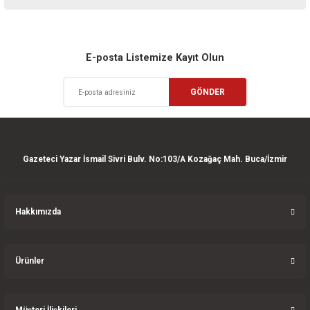
iletebilirsiniz.
Görüş ve önerileriniz için teşekkür ederiz.
Sitemize ilk yorumu siz yapın!
Ürün resmi kalitesiz, bozuk veya görüntülenemiyor.
E-posta Listemize Kayıt Olun
Ürün açıklamasında eksik bilgiler bulunuyor.
Deneyimini Paylaş
GÖNDER
Ürün bilgilerinde hatalar bulunuyor.
Ürün fiyatı diğer sitelerden daha pahalı.
Bu ürüne benzer farklı alternatifler olmalı.
Gazeteci Yazar İsmail Sivri Bulv. No:103/A Kozağaç Mah. Buca/İzmir
Hakkımızda
Gönder
Ürünler