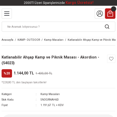
Kargo Ücretsiz!
2000Tl Üzeri Siparişlerinizde
Geri Dön
Geri Dön
Geri Dön
Geri Dön
Geri Dön
VALI
DOOR
KTRONİK
kleri
ar
Anasayfa
KAMP- OUTDOOR
Kamp Masaları
Katlanabilir Ahşap Kamp ve Piknik Masa
kleri
lar
eri
nleri
Katlanabilir Ahşap Kamp ve Piknik Masası - Akordion -
kleri
(54023)
v Tüfekleri
S
Mat
1.144,00 TL
%20
1.430,00 TL
*228,80 TL den başlayan taksitlerle!
Tüfekleri
 Havalı Tüfekler
Kategori
Kamp Masaları
Stok Kodu
5N3GRNAH6D
Fiyat
1.191,67 TL + KDV
k Ürünleri
 BBS