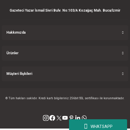
Bu ürüne benzer farklı alternatifler olmalı.
Gazeteci Yazar İsmail Sivri Bulv. No:103/A Kozağaç Mah. Buca/İzmir
Hakkımızda
Gönder
Ürünler
Müşteri İlişkileri
© Tüm hakları saklıdır. Kredi kartı bilgileriniz 256bit SSL sertifikası ile korunmaktadır.
WHATSAPP