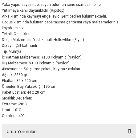
Yaka yapısı sayesinde; suyun tulumun içine sızmasını önler.
Yırtılmaya karşı dayanıklıdır. (Ripstop)
Arka kısmında kaymayı engelleyici şerit pedleri bulunmaktadır.
Göğüs kısmında bulunan cebe taşıma çantasını veya malzemelerinizi
koyabilirsiniz.
Teknik Özellikleri:
Dolgu Malzemesi: Yedi kanallı Hollowfibre (Elyaf)
Dizayn: Çift katmanlı
Tip: Mumya
İç Katman Malzemesi: %100 Polyamid (Naylon)
Dış Malzemesi: %100 Polyamid (Naylon)
Aksesuarlar: Sıkıştırma paketi, Kaymaz askıları
Ağırlık: 2360 gr
Ebatları: 85 x 220 cm
Önerilen Boy Yüksekliği: 195 cm
Paket Ebatları: 44 x 28 cm
Sıcaklık Değerleri:
Extreme: -28°C
Lımıt: -10°C
Comfort: -4°C
Ürün Yorumları