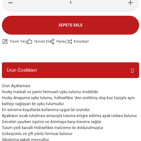
ler
e
SEPETE EKLE
Yorum Yaz
Tavsiye Et
Paylaş
Karşılaştır
Ürün Özellikleri
Ürün Açıklaması:
Husky markalı ve yarım fermuarlı uyku tulumu modelidir.
Husky Anapurna uyku tulumu, hollowfibre ‘den üretilmiş olup kaz tüyüyle aynı
kaliteyi sağlayan bir uyku tulumudur.
En extreme koşullarda kullanıma uygun bir üründür.
Ayakların sıcak tutulması amacıyla tuluma entgre edilmiş ayak torbası bulunur.
Geceleri uyurken üşüme ve donmaya karşı koruma sağlar.
Tulum yedi kanallı Hollowfibre malzeme ile doldurulmuştur.
İzolasyonlu ve çift yönlü fermuar bulunur.
Sıkıştırma paketi mevcuttur.