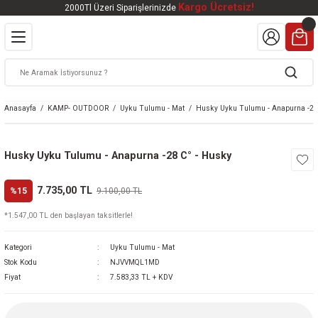
Kargo Ücretsiz!
2000Tl Üzeri Siparişlerinizde
Geri Dön
Geri Dön
Geri Dön
Geri Dön
Geri Dön
VALI
DOOR
KTRONİK
kleri
ar
Anasayfa
KAMP- OUTDOOR
Uyku Tulumu - Mat
Husky Uyku Tulumu - Anapurna -28
kleri
lar
eri
nleri
Husky Uyku Tulumu - Anapurna -28 C° - Husky
kleri
7.735,00 TL
%15
9.100,00 TL
v Tüfekleri
S
Mat
*1.547,00 TL den başlayan taksitlerle!
Tüfekleri
 Havalı Tüfekler
Kategori
Uyku Tulumu - Mat
Stok Kodu
NJVVMQL1MD
Fiyat
7.583,33 TL + KDV
k Ürünleri
 BBS