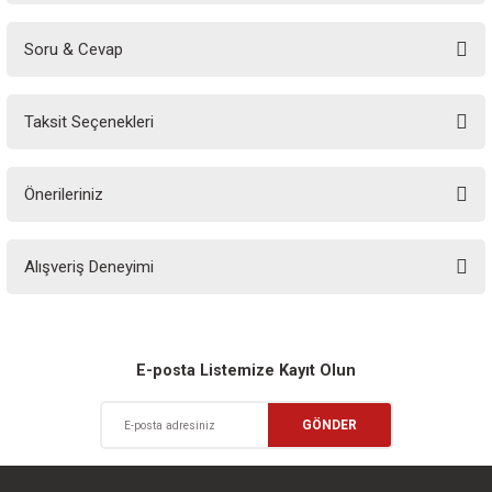
Soru & Cevap
Bu ürüne ilk yorumu siz yapın!
Taksit Seçenekleri
Yorum Yaz
Ürün hakkında henüz soru sorulmamış.
Önerileriniz
Soru Sor
Bu ürünün fiyat bilgisi, resim, ürün açıklamalarında ve diğer konularda
Alışveriş Deneyimi
yetersiz gördüğünüz noktaları öneri formunu kullanarak tarafımıza
iletebilirsiniz.
Görüş ve önerileriniz için teşekkür ederiz.
Sitemize ilk yorumu siz yapın!
Ürün resmi kalitesiz, bozuk veya görüntülenemiyor.
E-posta Listemize Kayıt Olun
Ürün açıklamasında eksik bilgiler bulunuyor.
Deneyimini Paylaş
GÖNDER
Ürün bilgilerinde hatalar bulunuyor.
Ürün fiyatı diğer sitelerden daha pahalı.