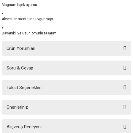
Magnum fişek uyumu
Aksesuar montajına uygun yapı
Dayanıklı ve uzun ömürlü tasarım
Ürün Yorumları
Soru & Cevap
Bu ürüne ilk yorumu siz yapın!
Taksit Seçenekleri
Yorum Yaz
Ürün hakkında henüz soru sorulmamış.
Önerileriniz
Soru Sor
Bu ürünün fiyat bilgisi, resim, ürün açıklamalarında ve diğer konularda
Alışveriş Deneyimi
yetersiz gördüğünüz noktaları öneri formunu kullanarak tarafımıza