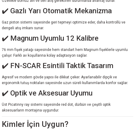
Özellikle domuz avı ve seri atış gerektiren durumlarda avantaj sunar.
✔️ Gazlı Yarı Otomatik Mekanizma
Gaz piston sistemi sayesinde geri tepmeyi optimize eder, daha kontrollü ve
dengeli atış imkanı sunar.
✔️ Magnum Uyumlu 12 Kalibre
76 mm fişek yatağı sayesinde hem standart hem Magnum fişeklerle uyumlu
çalışır. Farklı av koşullarına kolay adaptasyon sağlar.
✔️ FN-SCAR Esintili Taktik Tasarım
Agresif ve modern gövde yapısı ile dikkat çeker. Ayarlanabilir dipçik ve
ergonomik tutuş noktaları sayesinde uzun süreli kullanımlarda konfor sağlar.
✔️ Optik ve Aksesuar Uyumu
Üst Picatinny ray sistemi sayesinde red dot, dürbün ve çeşitli optik
aksesuarların montajına uygundur.
Kimler İçin Uygun?