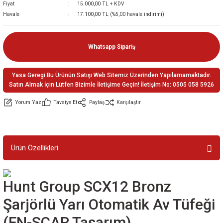
Fiyat
15.000,00 TL + KDV
ler
e
Havale
17.100,00 TL (%5,00 havale indirimi)
Whatsapp Sipariş
Yasa Geregi Bu Ürünün Satışı Web Sitemiz Üzerinden Yapılamamaktadır.
Satın Almak İçin Lütfen Bizimle İletişime Geçin! İletişim No: 0505 058 5926
Yorum Yaz
Tavsiye Et
Paylaş
Karşılaştır
Ürün Özellikleri
Hunt Group SCX12 Bronz
Şarjörlü Yarı Otomatik Av Tüfeği
(FN-SCAR Tasarım)