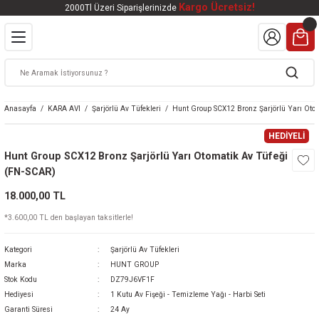
Kargo Ücretsiz!
2000Tl Üzeri Siparişlerinizde
Geri Dön
Geri Dön
Geri Dön
Geri Dön
Geri Dön
VALI
DOOR
KTRONİK
kleri
ar
Anasayfa
KARA AVI
Şarjörlü Av Tüfekleri
Hunt Group SCX12 Bronz Şarjörlü Yarı Oto
kleri
lar
eri
nleri
HEDİYELİ
Hunt Group SCX12 Bronz Şarjörlü Yarı Otomatik Av Tüfeği
kleri
(FN-SCAR)
18.000,00 TL
v Tüfekleri
S
Mat
*3.600,00 TL den başlayan taksitlerle!
Tüfekleri
 Havalı Tüfekler
Kategori
Şarjörlü Av Tüfekleri
Marka
HUNT GROUP
Stok Kodu
DZ79J6VF1F
Hediyesi
1 Kutu Av Fişeği - Temizleme Yağı - Harbi Seti
k Ürünleri
 BBS
Garanti Süresi
24 Ay