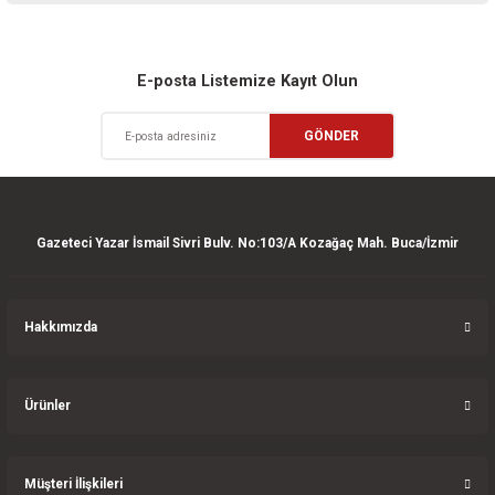
iletebilirsiniz.
Görüş ve önerileriniz için teşekkür ederiz.
Sitemize ilk yorumu siz yapın!
Ürün resmi kalitesiz, bozuk veya görüntülenemiyor.
E-posta Listemize Kayıt Olun
Ürün açıklamasında eksik bilgiler bulunuyor.
Deneyimini Paylaş
GÖNDER
Ürün bilgilerinde hatalar bulunuyor.
Ürün fiyatı diğer sitelerden daha pahalı.
Bu ürüne benzer farklı alternatifler olmalı.
Gazeteci Yazar İsmail Sivri Bulv. No:103/A Kozağaç Mah. Buca/İzmir
Hakkımızda
Gönder
Ürünler
Müşteri İlişkileri