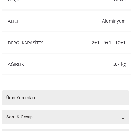
Alüminyum
ALICI
2+1 - 5+1 - 10+1
DERGİ KAPASİTESİ
3,7 kg
AĞIRLIK
Ürün Yorumları
Soru & Cevap
Bu ürüne ilk yorumu siz yapın!