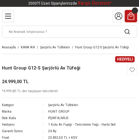
Kargo Ücretsiz!
2000Tl Üzeri Siparişlerinizde
Geri Dön
Geri Dön
Geri Dön
Geri Dön
Geri Dön
VALI
DOOR
KTRONİK
kleri
ar
Anasayfa
KARA AVI
Şarjörlü Av Tüfekleri
Hunt Group G12-S Şarjörlü Av Tüfeği
kleri
lar
eri
nleri
HEDİYELİ
Hunt Group G12-S Şarjörlü Av Tüfeği
kleri
24.999,00 TL
v Tüfekleri
S
Mat
*4.999,80 TL den başlayan taksitlerle!
Tüfekleri
 Havalı Tüfekler
Kategori
Şarjörlü Av Tüfekleri
Marka
HUNT GROUP
Stok Kodu
PQWF4LNRJS
Hediyesi
1 Kutu Av Fişeği - Temizleme Yağı - Harbi Seti
k Ürünleri
 BBS
Garanti Süresi
24 Ay
Fiyat
20.832,50 TL + KDV