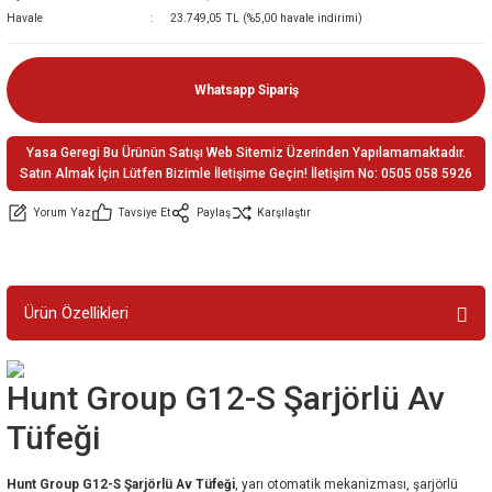
Havale
23.749,05 TL (%5,00 havale indirimi)
ler
e
Whatsapp Sipariş
Yasa Geregi Bu Ürünün Satışı Web Sitemiz Üzerinden Yapılamamaktadır.
Satın Almak İçin Lütfen Bizimle İletişime Geçin! İletişim No: 0505 058 5926
Yorum Yaz
Tavsiye Et
Paylaş
Karşılaştır
Ürün Özellikleri
Hunt Group G12-S Şarjörlü Av
Tüfeği
Hunt Group G12-S Şarjörlü Av Tüfeği
, yarı otomatik mekanizması, şarjörlü