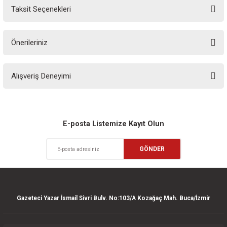
Taksit Seçenekleri
Yorum Yaz
Ürün hakkında henüz soru sorulmamış.
Önerileriniz
Soru Sor
Bu ürünün fiyat bilgisi, resim, ürün açıklamalarında ve diğer konularda
Alışveriş Deneyimi
yetersiz gördüğünüz noktaları öneri formunu kullanarak tarafımıza
iletebilirsiniz.
Görüş ve önerileriniz için teşekkür ederiz.
Sitemize ilk yorumu siz yapın!
Ürün resmi kalitesiz, bozuk veya görüntülenemiyor.
E-posta Listemize Kayıt Olun
Ürün açıklamasında eksik bilgiler bulunuyor.
Deneyimini Paylaş
GÖNDER
Ürün bilgilerinde hatalar bulunuyor.
Ürün fiyatı diğer sitelerden daha pahalı.
Bu ürüne benzer farklı alternatifler olmalı.
Gazeteci Yazar İsmail Sivri Bulv. No:103/A Kozağaç Mah. Buca/İzmir