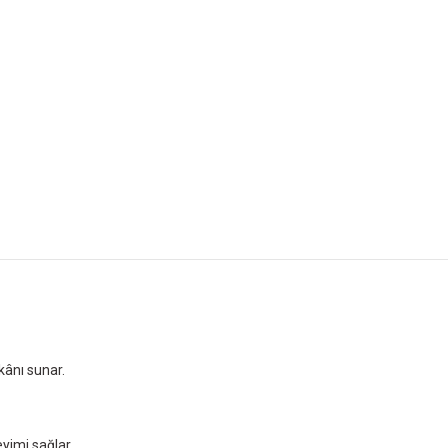
mkânı sunar.
yimi sağlar.