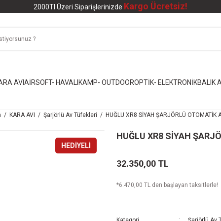
Kargo Ücretsiz!
2000Tl Üzeri Siparişlerinizde
ARA AVI
AİRSOFT- HAVALI
KAMP- OUTDOOR
OPTİK- ELEKTRONİK
BALIK A
a
KARA AVI
Şarjörlü Av Tüfekleri
HUĞLU XR8 SİYAH ŞARJÖRLÜ OTOMATİK A
HUĞLU XR8 SİYAH ŞARJÖ
HEDİYELİ
32.350,00 TL
*6.470,00 TL den başlayan taksitlerle!
Kategori
Şarjörlü Av 