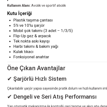
Kullanım Alanı:
Avcılık ve sportif atıcılık
Kutu İçeriği
Plastik taşıma çantası
5’li ve 10’lu şarjör
Mobil şok takımı (3 adet – 1/3/5)
Flip-Up gez & arpacık
Tek nokta askı kayışı
Harbi takımı & bakım yağı
Kulak tıkacı
Fonksiyonel anahtar
Öne Çıkan Avantajlar
✔ Şarjörlü Hızlı Sistem
Çıkarılabilir şarjör yapısı sayesinde pratik dolum ve hızlı kullanım i
✔ Dengeli ve Seri Atış Performansı
Yarı otomatik mekanizma ile kontrollü geri tepme ve akıcı atış dene