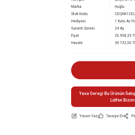
Marka
Huğlu
Stok Kodu
CDQKK1CE
Hediyesi
1 Kutu Av Fi
Garanti Süresi
24 Ay
Fiyat
26.958,33 T
Havale
30.732,50 TL
Yasa Geregi Bu Ürünün Satış
Lütfen Bizim
Yorum Yaz
Tavsiye Et
Pa