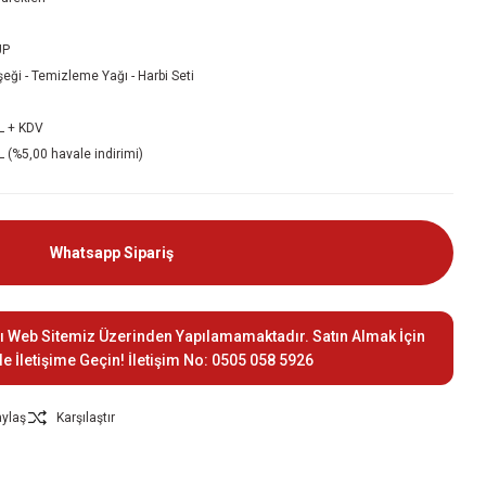
UP
şeği - Temizleme Yağı - Harbi Seti
L + KDV
 (%5,00 havale indirimi)
Whatsapp Sipariş
ı Web Sitemiz Üzerinden Yapılamamaktadır. Satın Almak İçin
le İletişime Geçin! İletişim No: 0505 058 5926
ylaş
Karşılaştır