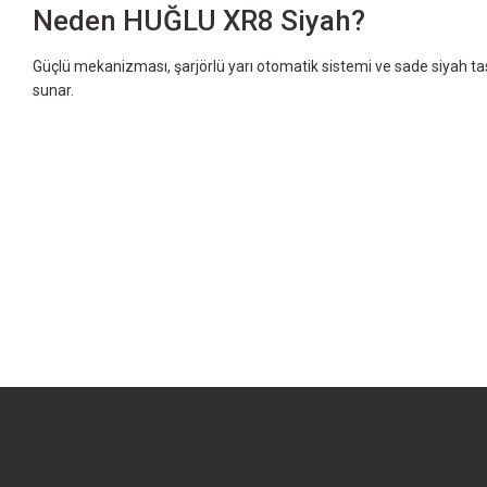
Neden HUĞLU XR8 Siyah?
Güçlü mekanizması, şarjörlü yarı otomatik sistemi ve sade siyah tasar
sunar.
Bu ürünün fiyat bilgisi, resim, ürün açıklamalarında ve diğer konularda yet
Görüş ve önerileriniz için teşekkür ederiz.
Ürün resmi kalitesiz, bozuk veya görüntülenemiyor.
Ürün açıklamasında eksik bilgiler bulunuyor.
Ürün bilgilerinde hatalar bulunuyor.
Ürün fiyatı diğer sitelerden daha pahalı.
Bu ürüne benzer farklı alternatifler olmalı.