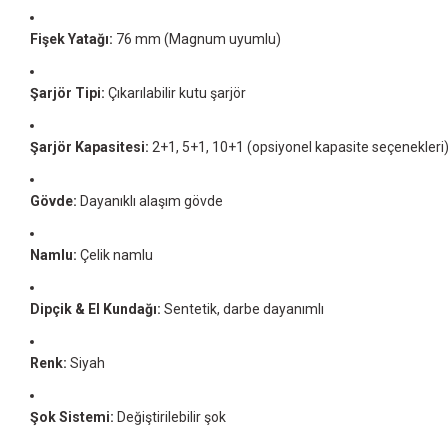
Fişek Yatağı:
76 mm (Magnum uyumlu)
Şarjör Tipi:
Çıkarılabilir kutu şarjör
Şarjör Kapasitesi:
2+1, 5+1, 10+1 (opsiyonel kapasite seçenekleri
Gövde:
Dayanıklı alaşım gövde
Namlu:
Çelik namlu
Dipçik & El Kundağı:
Sentetik, darbe dayanımlı
Renk:
Siyah
Şok Sistemi:
Değiştirilebilir şok