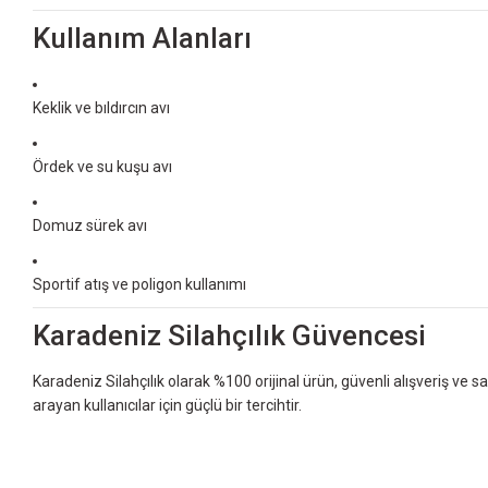
Kullanım Alanları
Keklik ve bıldırcın avı
Ördek ve su kuşu avı
Domuz sürek avı
Sportif atış ve poligon kullanımı
Karadeniz Silahçılık Güvencesi
Karadeniz Silahçılık olarak %100 orijinal ürün, güvenli alışveriş ve 
arayan kullanıcılar için güçlü bir tercihtir.
Bu ürünün fiyat bilgisi, resim, ürün açıklamalarında ve diğer konularda yet