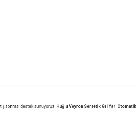
satış sonrası destek sunuyoruz.
Huğlu Veyron Sentetik Gri Yarı Otomatik
ersiz gördüğünüz noktaları öneri formunu kullanarak tarafımıza iletebilirsiniz.