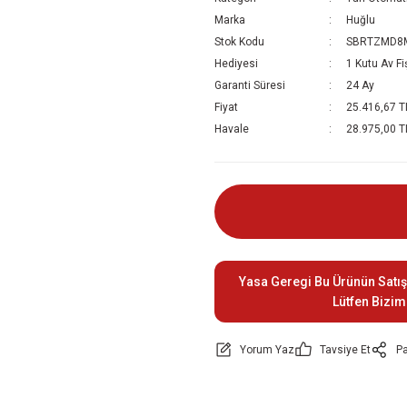
Marka
Huğlu
Stok Kodu
SBRTZMD8
Hediyesi
1 Kutu Av Fi
Garanti Süresi
24 Ay
Fiyat
25.416,67 T
Havale
28.975,00 TL
Yasa Geregi Bu Ürünün Satış
Lütfen Bizim
Yorum Yaz
Tavsiye Et
Pa