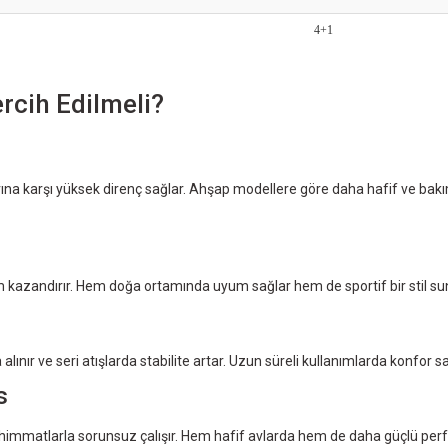
4+1
rcih Edilmeli?
rına karşı yüksek direnç sağlar. Ahşap modellere göre daha hafif ve ba
m kazandırır. Hem doğa ortamında uyum sağlar hem de sportif bir stil su
nır ve seri atışlarda stabilite artar. Uzun süreli kullanımlarda konfor sağ
s
mmatlarla sorunsuz çalışır. Hem hafif avlarda hem de daha güçlü perfor