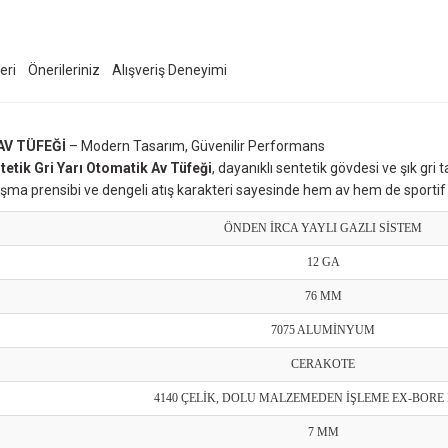
eri
Önerileriniz
Alışveriş Deneyimi
AV TÜFEĞİ
– Modern Tasarım, Güvenilir Performans
etik Gri Yarı Otomatik Av Tüfeği
, dayanıklı sentetik gövdesi ve şık gr
 çalışma prensibi ve dengeli atış karakteri sayesinde hem av hem de sporti
ÖNDEN İRCA YAYLI GAZLI SİSTEM
12 GA
76 MM
7075 ALUMİNYUM
CERAKOTE
4140 ÇELİK, DOLU MALZEMEDEN İŞLEME EX-BOR
7 MM