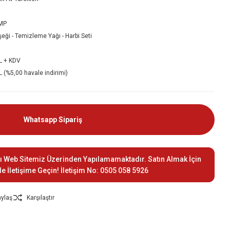
MP
şeği - Temizleme Yağı - Harbi Seti
L + KDV
 (%5,00 havale indirimi)
Whatsapp Sipariş
ı Web Sitemiz Üzerinden Yapılamamaktadır. Satın Almak İçin
le İletişime Geçin! İletişim No: 0505 058 5926
ylaş
Karşılaştır