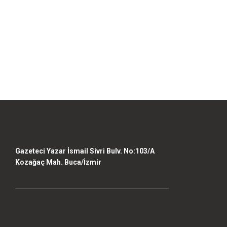
Görüş ve önerileriniz için teşekkür ederiz.
Ürün resmi kalitesiz, bozuk veya görüntülenemiyor.
Ürün açıklamasında eksik bilgiler bulunuyor.
Ürün bilgilerinde hatalar bulunuyor.
Ürün fiyatı diğer sitelerden daha pahalı.
Bu ürüne benzer farklı alternatifler olmalı.
Gazeteci Yazar İsmail Sivri Bulv. No:103/A
Kozağaç Mah. Buca/İzmir