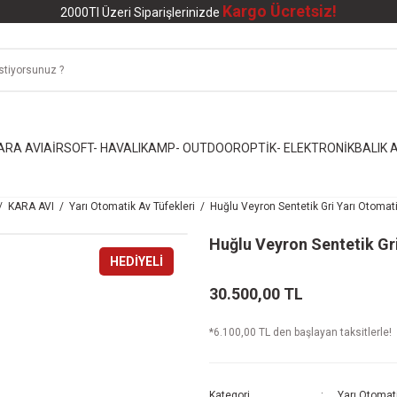
Kargo Ücretsiz!
2000Tl Üzeri Siparişlerinizde
ARA AVI
AİRSOFT- HAVALI
KAMP- OUTDOOR
OPTİK- ELEKTRONİK
BALIK A
KARA AVI
Yarı Otomatik Av Tüfekleri
Huğlu Veyron Sentetik Gri Yarı Otomati
Huğlu Veyron Sentetik Gr
HEDİYELİ
30.500,00 TL
*6.100,00 TL den başlayan taksitlerle!
Kategori
Yarı Otomati