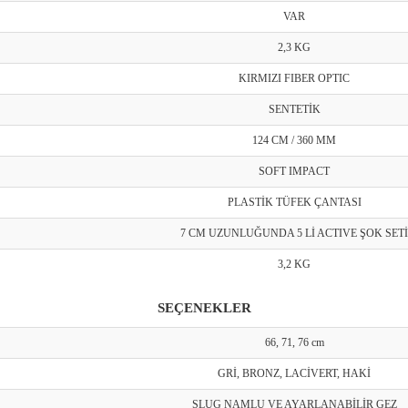
VAR
2,3 KG
KIRMIZI FIBER OPTIC
SENTETİK
124 CM / 360 MM
SOFT IMPACT
PLASTİK TÜFEK ÇANTASI
7 CM UZUNLUĞUNDA 5 Lİ ACTIVE ŞOK SETİ
3,2 KG
SEÇENEKLER
66, 71, 76 cm
GRİ, BRONZ, LACİVERT, HAKİ
SLUG NAMLU VE AYARLANABİLİR GEZ