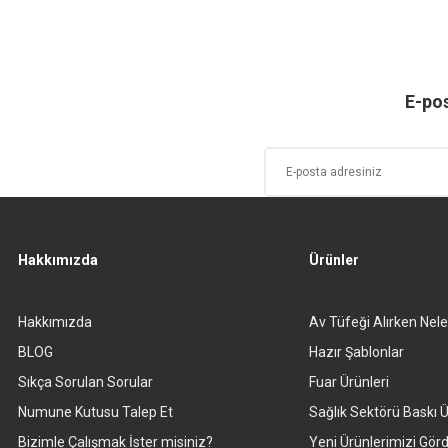
Ürün hakkında henüz soru sorulmamış.
Bu ürüne ilk yorumu siz yapın!
Sitemize ilk yorumu siz yapın!
Deneyimini Paylaş
Yorum Yaz
Soru Sor
E-pos
Hakkımızda
Ürünler
Hakkımızda
Av Tüfeği Alırken Nele
Gönder
BLOG
Hazır Şablonlar
Sıkça Sorulan Sorular
Fuar Ürünleri
Numune Kutusu Talep Et
Sağlık Sektörü Baskı Ü
Bizimle Çalışmak İster misiniz?
Yeni Ürünlerimizi Gö