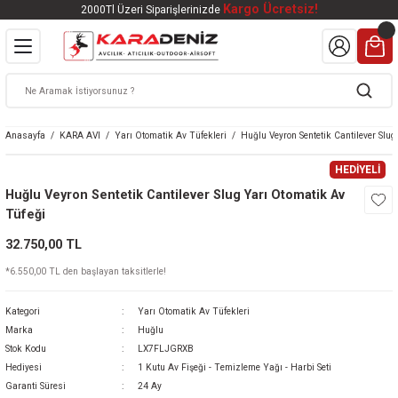
Kargo Ücretsiz!
2000Tl Üzeri Siparişlerinizde
Geri Dön
Geri Dön
Geri Dön
Geri Dön
Geri Dön
VALI
DOOR
KTRONİK
kleri
ar
Anasayfa
KARA AVI
Yarı Otomatik Av Tüfekleri
Huğlu Veyron Sentetik Cantilever Slu
kleri
lar
eri
nleri
HEDİYELİ
Huğlu Veyron Sentetik Cantilever Slug Yarı Otomatik Av
kleri
Tüfeği
32.750,00 TL
v Tüfekleri
S
Mat
*6.550,00 TL den başlayan taksitlerle!
Tüfekleri
 Havalı Tüfekler
Kategori
Yarı Otomatik Av Tüfekleri
Marka
Huğlu
Stok Kodu
LX7FLJGRXB
Hediyesi
1 Kutu Av Fişeği - Temizleme Yağı - Harbi Seti
k Ürünleri
 BBS
Garanti Süresi
24 Ay