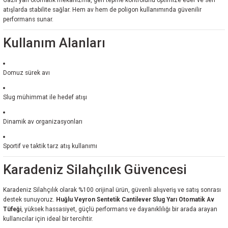
Gazlı yarı otomatik mekanizma, geri tepme kontrolünü optimize eder ve seri
atışlarda stabilite sağlar. Hem av hem de poligon kullanımında güvenilir
performans sunar.
Kullanım Alanları
Domuz sürek avı
Slug mühimmat ile hedef atışı
Dinamik av organizasyonları
Sportif ve taktik tarz atış kullanımı
Karadeniz Silahçılık Güvencesi
Karadeniz Silahçılık olarak %100 orijinal ürün, güvenli alışveriş ve satış sonrası
destek sunuyoruz.
Huğlu Veyron Sentetik Cantilever Slug Yarı Otomatik Av
Tüfeği
, yüksek hassasiyet, güçlü performans ve dayanıklılığı bir arada arayan
kullanıcılar için ideal bir tercihtir.