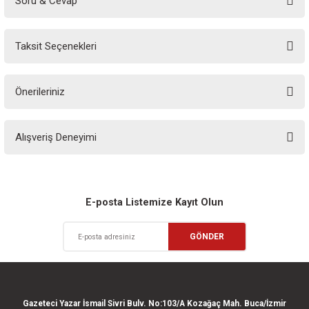
Soru & Cevap
Bu ürüne ilk yorumu siz yapın!
Taksit Seçenekleri
Yorum Yaz
Ürün hakkında henüz soru sorulmamış.
Önerileriniz
Soru Sor
Bu ürünün fiyat bilgisi, resim, ürün açıklamalarında ve diğer konularda
Alışveriş Deneyimi
yetersiz gördüğünüz noktaları öneri formunu kullanarak tarafımıza
iletebilirsiniz.
Görüş ve önerileriniz için teşekkür ederiz.
Sitemize ilk yorumu siz yapın!
Ürün resmi kalitesiz, bozuk veya görüntülenemiyor.
E-posta Listemize Kayıt Olun
Ürün açıklamasında eksik bilgiler bulunuyor.
Deneyimini Paylaş
GÖNDER
Ürün bilgilerinde hatalar bulunuyor.
Ürün fiyatı diğer sitelerden daha pahalı.
Bu ürüne benzer farklı alternatifler olmalı.
Gazeteci Yazar İsmail Sivri Bulv. No:103/A Kozağaç Mah. Buca/İzmir