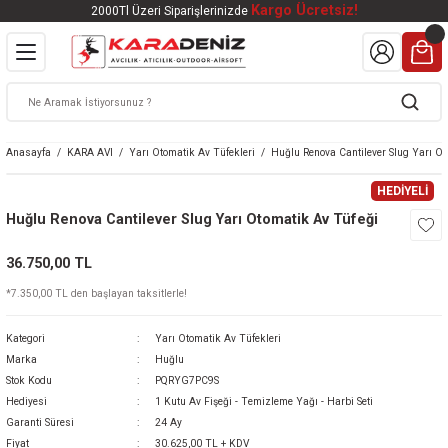
Kargo Ücretsiz!
2000Tl Üzeri Siparişlerinizde
Geri Dön
Geri Dön
Geri Dön
Geri Dön
Geri Dön
VALI
DOOR
KTRONİK
kleri
ar
Anasayfa
KARA AVI
Yarı Otomatik Av Tüfekleri
Huğlu Renova Cantilever Slug Yarı Ot
kleri
lar
eri
nleri
HEDİYELİ
Huğlu Renova Cantilever Slug Yarı Otomatik Av Tüfeği
kleri
36.750,00 TL
v Tüfekleri
S
Mat
*7.350,00 TL den başlayan taksitlerle!
Tüfekleri
 Havalı Tüfekler
Kategori
Yarı Otomatik Av Tüfekleri
Marka
Huğlu
Stok Kodu
PQRYG7PC9S
Hediyesi
1 Kutu Av Fişeği - Temizleme Yağı - Harbi Seti
k Ürünleri
 BBS
Garanti Süresi
24 Ay
Fiyat
30.625,00 TL + KDV