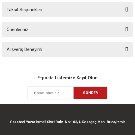
Taksit Seçenekleri
Yorum Yaz
Ürün hakkında henüz soru sorulmamış.
Önerileriniz
Soru Sor
Bu ürünün fiyat bilgisi, resim, ürün açıklamalarında ve diğer konularda
Alışveriş Deneyimi
yetersiz gördüğünüz noktaları öneri formunu kullanarak tarafımıza
iletebilirsiniz.
Görüş ve önerileriniz için teşekkür ederiz.
Sitemize ilk yorumu siz yapın!
Ürün resmi kalitesiz, bozuk veya görüntülenemiyor.
E-posta Listemize Kayıt Olun
Ürün açıklamasında eksik bilgiler bulunuyor.
Deneyimini Paylaş
GÖNDER
Ürün bilgilerinde hatalar bulunuyor.
Ürün fiyatı diğer sitelerden daha pahalı.
Bu ürüne benzer farklı alternatifler olmalı.
Gazeteci Yazar İsmail Sivri Bulv. No:103/A Kozağaç Mah. Buca/İzmir