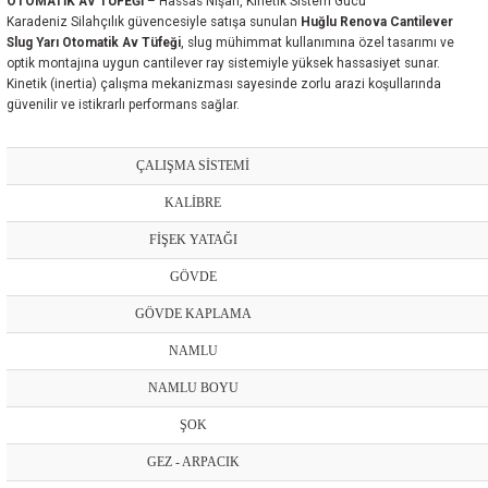
OTOMATİK AV TÜFEĞİ
– Hassas Nişan, Kinetik Sistem Gücü
Karadeniz Silahçılık güvencesiyle satışa sunulan
Huğlu Renova Cantilever
Slug Yarı Otomatik Av Tüfeği
, slug mühimmat kullanımına özel tasarımı ve
optik montajına uygun cantilever ray sistemiyle yüksek hassasiyet sunar.
Kinetik (inertia) çalışma mekanizması sayesinde zorlu arazi koşullarında
güvenilir ve istikrarlı performans sağlar.
ÇALIŞMA SİSTEMİ
KALİBRE
FİŞEK YATAĞI
GÖVDE
GÖVDE KAPLAMA
NAMLU
NAMLU BOYU
ŞOK
GEZ - ARPACIK