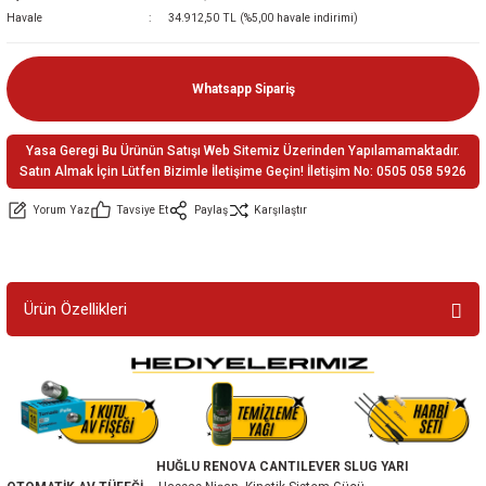
Havale
34.912,50 TL (%5,00 havale indirimi)
ler
e
Whatsapp Sipariş
Yasa Geregi Bu Ürünün Satışı Web Sitemiz Üzerinden Yapılamamaktadır.
Satın Almak İçin Lütfen Bizimle İletişime Geçin! İletişim No: 0505 058 5926
Yorum Yaz
Tavsiye Et
Paylaş
Karşılaştır
Ürün Özellikleri
HUĞLU RENOVA CANTILEVER SLUG YARI