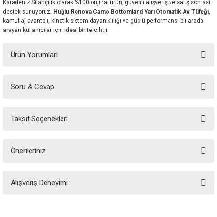
Karadeniz Silahçılık olarak %100 orijinal ürün, güvenli alışveriş ve satış sonrası
destek sunuyoruz.
Huğlu Renova Camo Bottomland Yarı Otomatik Av Tüfeği
,
kamuflaj avantajı, kinetik sistem dayanıklılığı ve güçlü performansı bir arada
arayan kullanıcılar için ideal bir tercihtir.
Ürün Yorumları
Soru & Cevap
Bu ürüne ilk yorumu siz yapın!
Taksit Seçenekleri
Yorum Yaz
Ürün hakkında henüz soru sorulmamış.
Önerileriniz
Soru Sor
Bu ürünün fiyat bilgisi, resim, ürün açıklamalarında ve diğer konularda
Alışveriş Deneyimi
yetersiz gördüğünüz noktaları öneri formunu kullanarak tarafımıza
iletebilirsiniz.
Görüş ve önerileriniz için teşekkür ederiz.