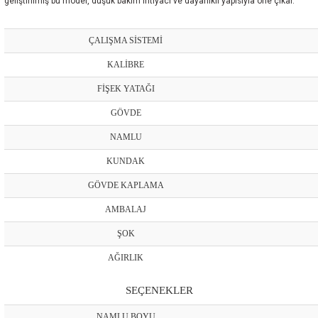
geliştirilmiş bu model, düşük bakım ihtiyacı ve dayanıklı yapısıyla öne çıkar.
ÇALIŞMA SİSTEMİ
KALİBRE
FİŞEK YATAĞI
GÖVDE
NAMLU
KUNDAK
GÖVDE KAPLAMA
AMBALAJ
ŞOK
AĞIRLIK
SEÇENEKLER
NAMLU BOYU