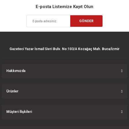
Sitemize ilk yorumu siz yapın!
Ürün resmi kalitesiz, bozuk veya görüntülenemiyor.
E-posta Listemize Kayıt Olun
Ürün açıklamasında eksik bilgiler bulunuyor.
Deneyimini Paylaş
GÖNDER
Ürün bilgilerinde hatalar bulunuyor.
Ürün fiyatı diğer sitelerden daha pahalı.
Bu ürüne benzer farklı alternatifler olmalı.
Gazeteci Yazar İsmail Sivri Bulv. No:103/A Kozağaç Mah. Buca/İzmir
Hakkımızda
Gönder
Ürünler
Müşteri İlişkileri