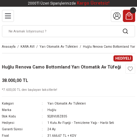
Kargo Ücretsiz!
2000Tl Üzeri Siparişlerinizde
Geri Dön
Geri Dön
Geri Dön
Geri Dön
Geri Dön
VALI
DOOR
KTRONİK
kleri
ar
Anasayfa
KARA AVI
Yarı Otomatik Av Tüfekleri
Huğlu Renova Camo Bottomland Yarı 
kleri
lar
eri
nleri
HEDİYELİ
Huğlu Renova Camo Bottomland Yarı Otomatik Av Tüfeği
kleri
38.000,00 TL
v Tüfekleri
S
Mat
*7.600,00 TL den başlayan taksitlerle!
Tüfekleri
 Havalı Tüfekler
Kategori
Yarı Otomatik Av Tüfekleri
Marka
Huğlu
Stok Kodu
SQBVUBZB35
Hediyesi
1 Kutu Av Fişeği - Temizleme Yağı - Harbi Seti
k Ürünleri
 BBS
Garanti Süresi
24 Ay
Fiyat
31.666,67 TL + KDV