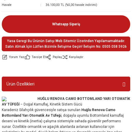
Havale
36.100,00 TL (%5,00 havale indirimi)
ler
e
Whatsapp Sipariş
Yasa Geregi Bu Ürünün Satışı Web Sitemiz Üzerinden Yapılamamaktadır.
Satın Almak İçin Lütfen Bizimle İletişime Geçin! İletişim No: 0505 058 5926
Yorum Yaz
Tavsiye Et
Paylaş
Karşılaştır
Ürün Özellikleri
HUĞLU RENOVA CAMO BOTTOMLAND YARI OTOMATİK
AV TÜFEĞİ
– Doğal Kamuflaj, Kinetik Sistem Gücü
Karadeniz Silahçılık güvencesiyle satışa sunulan
Huğlu Renova Camo
Bottomland Yarı Otomatik Av Tüfeği
, doğayla uyumlu Bottomland kamuflaj
deseni ve kinetik (inertia) çalışma sistemiyle sahada güvenilir performans
sunar. Özellikle ormanlık ve ağaçlık alanlarda avlanan kullanıcılar için