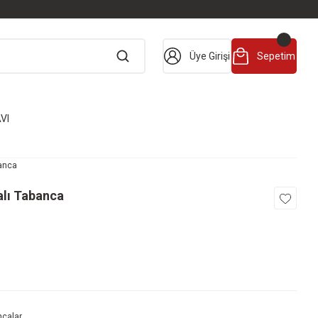
Üye Girişi
Sepetim
VI
banca
alı Tabanca
ncalar