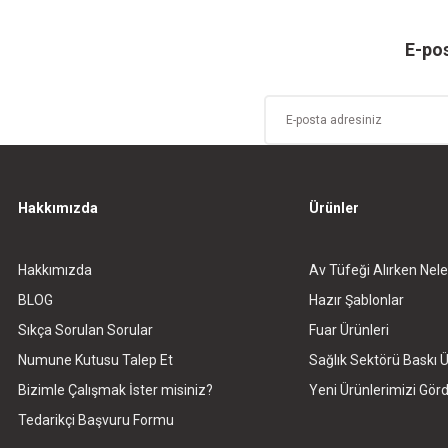
Deneyimini Paylaş
Yorum Yaz
Soru Sor
E-pos
Hakkımızda
Ürünler
Hakkımızda
Av Tüfeği Alırken Nele
Gönder
BLOG
Hazır Şablonlar
Sıkça Sorulan Sorular
Fuar Ürünleri
Numune Kutusu Talep Et
Sağlık Sektörü Baskı Ü
Bizimle Çalışmak İster misiniz?
Yeni Ürünlerimizi Gö
Tedarikçi Başvuru Formu