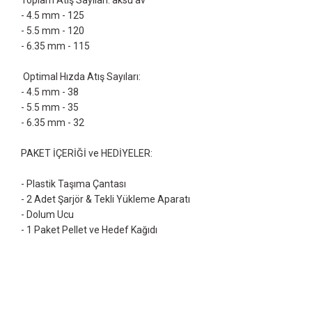
Toplam Atış Sayıları: aksu av
- 4.5 mm - 125
- 5.5 mm - 120
- 6.35 mm - 115
Optimal Hızda Atış Sayıları:
- 4.5 mm - 38
- 5.5 mm - 35
- 6.35 mm - 32
PAKET İÇERİĞİ ve HEDİYELER:
- Plastik Taşıma Çantası
- 2 Adet Şarjör & Tekli Yükleme Aparatı
- Dolum Ucu
- 1 Paket Pellet ve Hedef Kağıdı
Bu ürünün fiyat bilgisi, resim, ürün açıklamalarında ve diğer konularda yet
Görüş ve önerileriniz için teşekkür ederiz.