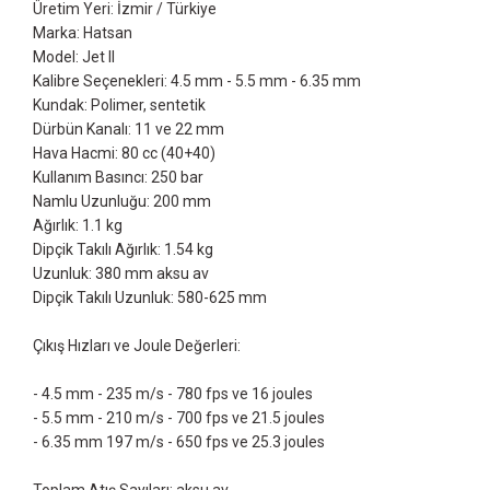
Üretim Yeri: İzmir / Türkiye
Marka: Hatsan
Model: Jet II
Kalibre Seçenekleri: 4.5 mm - 5.5 mm - 6.35 mm
Kundak: Polimer, sentetik
Dürbün Kanalı: 11 ve 22 mm
Hava Hacmi: 80 cc (40+40)
Kullanım Basıncı: 250 bar
Namlu Uzunluğu: 200 mm
Ağırlık: 1.1 kg
Dipçik Takılı Ağırlık: 1.54 kg
Uzunluk: 380 mm aksu av
Dipçik Takılı Uzunluk: 580-625 mm
Çıkış Hızları ve Joule Değerleri:
- 4.5 mm - 235 m/s - 780 fps ve 16 joules
- 5.5 mm - 210 m/s - 700 fps ve 21.5 joules
- 6.35 mm 197 m/s - 650 fps ve 25.3 joules