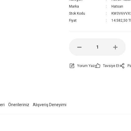
Marka
Hatsan
Stok Kodu
KW3V6VVX
Fiyat
14.582,50 T
Yorum Yaz
Tavsiye Et
Pa
eri
Önerileriniz
Alışveriş Deneyimi