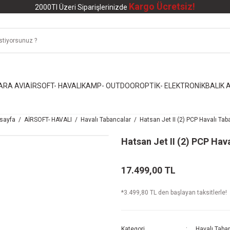
Kargo Ücretsiz!
2000Tl Üzeri Siparişlerinizde
ARA AVI
AİRSOFT- HAVALI
KAMP- OUTDOOR
OPTİK- ELEKTRONİK
BALIK A
sayfa
AİRSOFT- HAVALI
Havalı Tabancalar
Hatsan Jet II (2) PCP Havalı Ta
Hatsan Jet II (2) PCP Hav
17.499,00 TL
*3.499,80 TL den başlayan taksitlerle!
Kategori
Havalı Taba