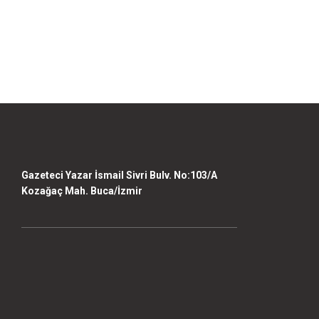
Ürün resmi kalitesiz, bozuk veya görüntülenemiyor.
Ürün açıklamasında eksik bilgiler bulunuyor.
Ürün bilgilerinde hatalar bulunuyor.
Ürün fiyatı diğer sitelerden daha pahalı.
Bu ürüne benzer farklı alternatifler olmalı.
Gazeteci Yazar İsmail Sivri Bulv. No:103/A
Kozağaç Mah. Buca/İzmir