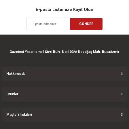
Sitemize ilk yorumu siz yapın!
Ürün resmi kalitesiz, bozuk veya görüntülenemiyor.
E-posta Listemize Kayıt Olun
Ürün açıklamasında eksik bilgiler bulunuyor.
Deneyimini Paylaş
GÖNDER
Ürün bilgilerinde hatalar bulunuyor.
Ürün fiyatı diğer sitelerden daha pahalı.
Bu ürüne benzer farklı alternatifler olmalı.
Gazeteci Yazar İsmail Sivri Bulv. No:103/A Kozağaç Mah. Buca/İzmir
Hakkımızda
Gönder
Ürünler
Müşteri İlişkileri