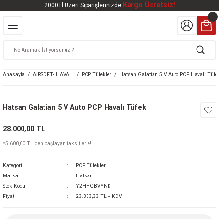
Kargo Ücretsiz!
2000Tl Üzeri Siparişlerinizde
Geri Dön
Geri Dön
Geri Dön
Geri Dön
Geri Dön
VALI
DOOR
KTRONİK
kleri
ar
Anasayfa
AİRSOFT- HAVALI
PCP Tüfekler
Hatsan Galatian 5 V Auto PCP Havalı Tüfe
kleri
lar
eri
nleri
Hatsan Galatian 5 V Auto PCP Havalı Tüfek
kleri
28.000,00 TL
v Tüfekleri
S
Mat
*5.600,00 TL den başlayan taksitlerle!
Tüfekleri
 Havalı Tüfekler
Kategori
PCP Tüfekler
Marka
Hatsan
Stok Kodu
Y2HHGBVYND
Fiyat
23.333,33 TL + KDV
k Ürünleri
 BBS