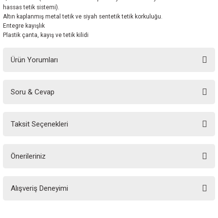
hassas tetik sistemi).
Altın kaplanmış metal tetik ve siyah sentetik tetik korkuluğu.
Entegre kayışlık
Plastik çanta, kayış ve tetik kilidi
Ürün Yorumları
Soru & Cevap
Bu ürüne ilk yorumu siz yapın!
Taksit Seçenekleri
Yorum Yaz
Ürün hakkında henüz soru sorulmamış.
Önerileriniz
Soru Sor
Bu ürünün fiyat bilgisi, resim, ürün açıklamalarında ve diğer konularda
Alışveriş Deneyimi
yetersiz gördüğünüz noktaları öneri formunu kullanarak tarafımıza
iletebilirsiniz.
Görüş ve önerileriniz için teşekkür ederiz.