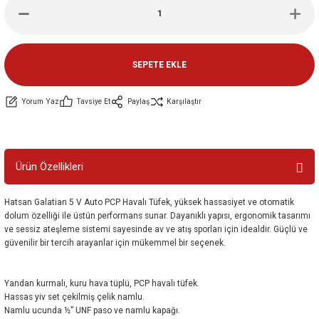
ler
e
SEPETE EKLE
Yorum Yaz
Tavsiye Et
Paylaş
Karşılaştır
Ürün Özellikleri
Hatsan Galatian 5 V Auto PCP Havalı Tüfek, yüksek hassasiyet ve otomatik
dolum özelliği ile üstün performans sunar. Dayanıklı yapısı, ergonomik tasarımı
ve sessiz ateşleme sistemi sayesinde av ve atış sporları için idealdir. Güçlü ve
güvenilir bir tercih arayanlar için mükemmel bir seçenek.
Yandan kurmalı, kuru hava tüplü, PCP havalı tüfek.
Hassas yiv set çekilmiş çelik namlu.
Namlu ucunda ½” UNF paso ve namlu kapağı.