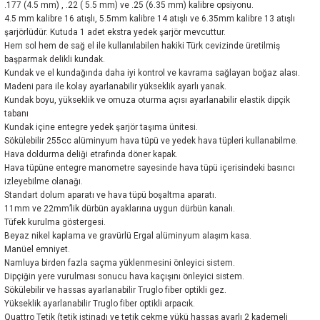
.177 (4.5 mm) , .22 ( 5.5 mm) ve .25 (6.35 mm) kalibre opsiyonu.
4.5 mm kalibre 16 atışlı, 5.5mm kalibre 14 atışlı ve 6.35mm kalibre 13 atışlı
şarjörlüdür. Kutuda 1 adet ekstra yedek şarjör mevcuttur.
Hem sol hem de sağ el ile kullanılabilen hakiki Türk cevizinde üretilmiş
başparmak delikli kundak.
Kundak ve el kundağında daha iyi kontrol ve kavrama sağlayan boğaz alası.
Madeni para ile kolay ayarlanabilir yükseklik ayarlı yanak.
Kundak boyu, yükseklik ve omuza oturma açısı ayarlanabilir elastik dipçik
tabanı
Kundak içine entegre yedek şarjör taşıma ünitesi.
Sökülebilir 255cc alüminyum hava tüpü ve yedek hava tüpleri kullanabilme.
Hava doldurma deliği etrafında döner kapak.
Hava tüpüne entegre manometre sayesinde hava tüpü içerisindeki basıncı
izleyebilme olanağı.
Standart dolum aparatı ve hava tüpü boşaltma aparatı.
11mm ve 22mm’lik dürbün ayaklarına uygun dürbün kanalı.
Tüfek kurulma göstergesi.
Beyaz nikel kaplama ve gravürlü Ergal alüminyum alaşım kasa.
Manüel emniyet.
Namluya birden fazla saçma yüklenmesini önleyici sistem.
Dipçiğin yere vurulması sonucu hava kaçışını önleyici sistem.
Sökülebilir ve hassas ayarlanabilir Truglo fiber optikli gez.
Yükseklik ayarlanabilir Truglo fiber optikli arpacık.
Quattro Tetik (tetik istinadı ve tetik çekme yükü hassas ayarlı 2 kademeli