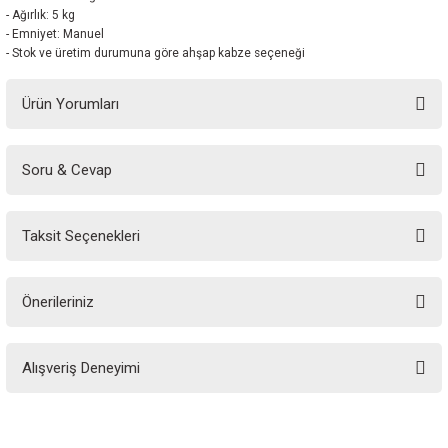
- Ağırlık: 5 kg
- Emniyet: Manuel
- Stok ve üretim durumuna göre ahşap kabze seçeneği
Ürün Yorumları
Soru & Cevap
Bu ürüne ilk yorumu siz yapın!
Taksit Seçenekleri
Yorum Yaz
Ürün hakkında henüz soru sorulmamış.
Önerileriniz
Soru Sor
Bu ürünün fiyat bilgisi, resim, ürün açıklamalarında ve diğer konularda
Alışveriş Deneyimi
yetersiz gördüğünüz noktaları öneri formunu kullanarak tarafımıza
iletebilirsiniz.
Görüş ve önerileriniz için teşekkür ederiz.