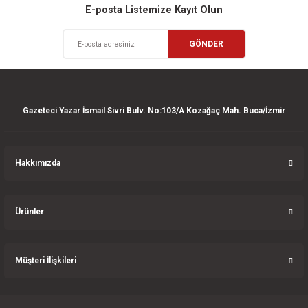
Sitemize ilk yorumu siz yapın!
Ürün resmi kalitesiz, bozuk veya görüntülenemiyor.
E-posta Listemize Kayıt Olun
Ürün açıklamasında eksik bilgiler bulunuyor.
Deneyimini Paylaş
GÖNDER
Ürün bilgilerinde hatalar bulunuyor.
Ürün fiyatı diğer sitelerden daha pahalı.
Bu ürüne benzer farklı alternatifler olmalı.
Gazeteci Yazar İsmail Sivri Bulv. No:103/A Kozağaç Mah. Buca/İzmir
Hakkımızda
Gönder
Ürünler
Müşteri İlişkileri