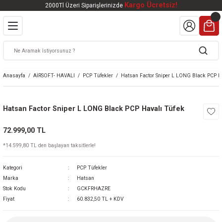
Kargo Ücretsiz!
2000Tl Üzeri Siparişlerinizde
Geri Dön
Geri Dön
Geri Dön
Geri Dön
Geri Dön
VALI
DOOR
KTRONİK
kleri
ar
Anasayfa
AİRSOFT- HAVALI
PCP Tüfekler
Hatsan Factor Sniper L LONG Black PCP H
kleri
lar
eri
nleri
Hatsan Factor Sniper L LONG Black PCP Havalı Tüfek
kleri
72.999,00 TL
v Tüfekleri
S
Mat
*14.599,80 TL den başlayan taksitlerle!
Tüfekleri
 Havalı Tüfekler
Kategori
PCP Tüfekler
Marka
Hatsan
Stok Kodu
GCKFRHAZRE
Fiyat
60.832,50 TL + KDV
k Ürünleri
 BBS