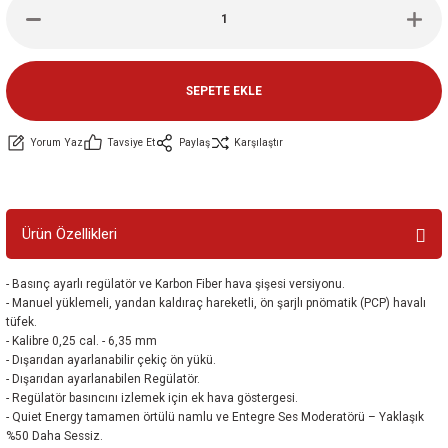
ler
e
SEPETE EKLE
Yorum Yaz
Tavsiye Et
Paylaş
Karşılaştır
Ürün Özellikleri
- Basınç ayarlı regülatör ve Karbon Fiber hava şişesi versiyonu.
- Manuel yüklemeli, yandan kaldıraç hareketli, ön şarjlı pnömatik (PCP) havalı
tüfek.
- Kalibre 0,25 cal. - 6,35 mm
- Dışarıdan ayarlanabilir çekiç ön yükü.
- Dışarıdan ayarlanabilen Regülatör.
- Regülatör basıncını izlemek için ek hava göstergesi.
- Quiet Energy tamamen örtülü namlu ve Entegre Ses Moderatörü – Yaklaşık
%50 Daha Sessiz.