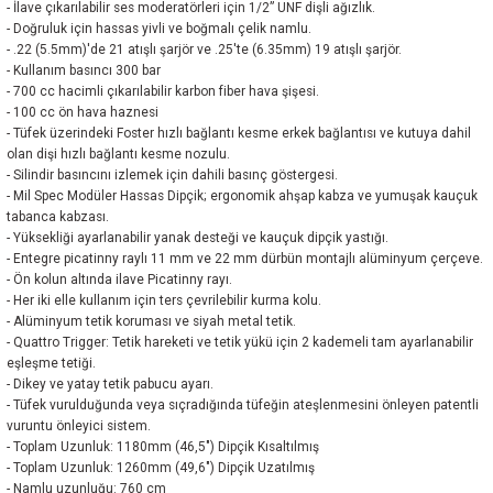
- İlave çıkarılabilir ses moderatörleri için 1/2” UNF dişli ağızlık.
- Doğruluk için hassas yivli ve boğmalı çelik namlu.
- .22 (5.5mm)'de 21 atışlı şarjör ve .25'te (6.35mm) 19 atışlı şarjör.
- Kullanım basıncı 300 bar
- 700 cc hacimli çıkarılabilir karbon fiber hava şişesi.
- 100 cc ön hava haznesi
- Tüfek üzerindeki Foster hızlı bağlantı kesme erkek bağlantısı ve kutuya dahil
olan dişi hızlı bağlantı kesme nozulu.
- Silindir basıncını izlemek için dahili basınç göstergesi.
- Mil Spec Modüler Hassas Dipçik; ergonomik ahşap kabza ve yumuşak kauçuk
tabanca kabzası.
- Yüksekliği ayarlanabilir yanak desteği ve kauçuk dipçik yastığı.
- Entegre picatinny raylı 11 mm ve 22 mm dürbün montajlı alüminyum çerçeve.
- Ön kolun altında ilave Picatinny rayı.
- Her iki elle kullanım için ters çevrilebilir kurma kolu.
- Alüminyum tetik koruması ve siyah metal tetik.
- Quattro Trigger: Tetik hareketi ve tetik yükü için 2 kademeli tam ayarlanabilir
eşleşme tetiği.
- Dikey ve yatay tetik pabucu ayarı.
- Tüfek vurulduğunda veya sıçradığında tüfeğin ateşlenmesini önleyen patentli
vuruntu önleyici sistem.
- Toplam Uzunluk: 1180mm (46,5″) Dipçik Kısaltılmış
- Toplam Uzunluk: 1260mm (49,6″) Dipçik Uzatılmış
- Namlu uzunluğu: 760 cm