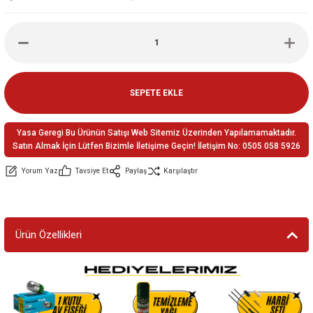
ler
e
SEPETE EKLE
Yasa Geregi Bu Ürünün Satışı Web Sitemiz Üzerinden Yapılamamaktadır.
Satın Almak İçin Lütfen Bizimle İletişime Geçin! İletişim No: 0505 058 5926
Yorum Yaz
Tavsiye Et
Paylaş
Karşılaştır
Ürün Özellikleri