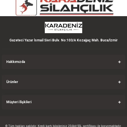
Bu ürüne benzer farklı alternatifler olmalı.
Gazeteci Yazar İsmail Sivri Bulv. No:103/A Kozağaç Mah. Buca/İzmir
Gönder
Hakkımızda
Ürünler
Müşteri İlişkileri
© Tüm hakları saklıdır. Kredi kartı bilgileriniz 256bit SSL sertifikası ile korunmaktadır.