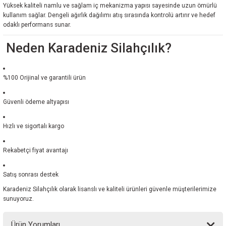
Yüksek kaliteli namlu ve sağlam iç mekanizma yapısı sayesinde uzun ömürlü
kullanım sağlar. Dengeli ağırlık dağılımı atış sırasında kontrolü artırır ve hedef
odaklı performans sunar.
Neden Karadeniz Silahçılık?
%100 Orijinal ve garantili ürün
Güvenli ödeme altyapısı
Hızlı ve sigortalı kargo
Rekabetçi fiyat avantajı
Satış sonrası destek
Karadeniz Silahçılık olarak lisanslı ve kaliteli ürünleri güvenle müşterilerimize
sunuyoruz.
Ürün Yorumları