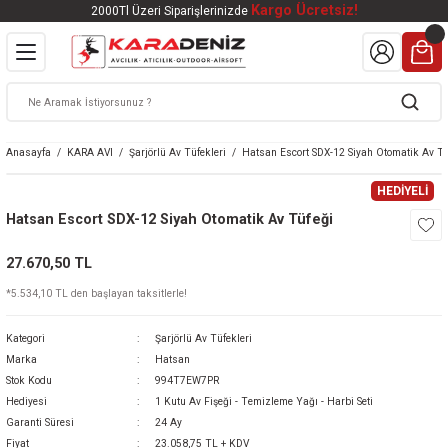
Kargo Ücretsiz!
2000Tl Üzeri Siparişlerinizde
Geri Dön
Geri Dön
Geri Dön
Geri Dön
Geri Dön
VALI
DOOR
KTRONİK
kleri
ar
Anasayfa
KARA AVI
Şarjörlü Av Tüfekleri
Hatsan Escort SDX-12 Siyah Otomatik Av Tü
kleri
lar
eri
nleri
HEDİYELİ
Hatsan Escort SDX-12 Siyah Otomatik Av Tüfeği
kleri
27.670,50 TL
v Tüfekleri
S
Mat
*5.534,10 TL den başlayan taksitlerle!
Tüfekleri
 Havalı Tüfekler
Kategori
Şarjörlü Av Tüfekleri
Marka
Hatsan
Stok Kodu
994T7EW7PR
Hediyesi
1 Kutu Av Fişeği - Temizleme Yağı - Harbi Seti
k Ürünleri
 BBS
Garanti Süresi
24 Ay
Fiyat
23.058,75 TL + KDV