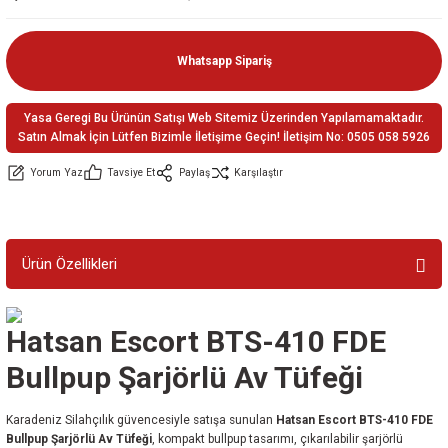
ler
e
Whatsapp Sipariş
Yasa Geregi Bu Ürünün Satışı Web Sitemiz Üzerinden Yapılamamaktadır.
Satın Almak İçin Lütfen Bizimle İletişime Geçin! İletişim No: 0505 058 5926
Yorum Yaz
Tavsiye Et
Paylaş
Karşılaştır
Ürün Özellikleri
Hatsan Escort BTS-410 FDE
Bullpup Şarjörlü Av Tüfeği
Karadeniz Silahçılık güvencesiyle satışa sunulan
Hatsan Escort BTS-410 FDE
Bullpup Şarjörlü Av Tüfeği
, kompakt bullpup tasarımı, çıkarılabilir şarjörlü