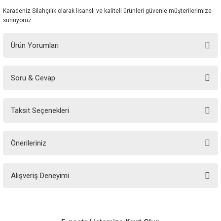
Karadeniz Silahçılık olarak lisanslı ve kaliteli ürünleri güvenle müşterilerimize
sunuyoruz.
Ürün Yorumları
Soru & Cevap
Bu ürüne ilk yorumu siz yapın!
Taksit Seçenekleri
Yorum Yaz
Ürün hakkında henüz soru sorulmamış.
Önerileriniz
Soru Sor
Bu ürünün fiyat bilgisi, resim, ürün açıklamalarında ve diğer konularda
Alışveriş Deneyimi
yetersiz gördüğünüz noktaları öneri formunu kullanarak tarafımıza
iletebilirsiniz.
Görüş ve önerileriniz için teşekkür ederiz.
Sitemize ilk yorumu siz yapın!