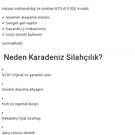
Hatsan mühendisliği ile üretilen BTS-410 FDE modeli:
✔ Güvenilir ateşleme sistemi
✔ Dengeli geri tepme
✔ Dayanıklı iç mekanizma
✔ Uzun ömürlü kullanım
sunmaktadır.
Neden Karadeniz Silahçılık?
%100 Orijinal ve garantili ürün
Güvenli alışveriş altyapısı
Hızlı ve sigortalı kargo
Rekabetçi fiyat avantajı
Satış sonrası destek