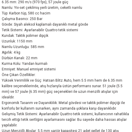
6.35 mm: 290 m/s (970 fps), 57 joule güç
Namlu: Yiv-set çekilmiş yerli üretim, ceketli namlu
Tüp: Karbon tüp, 580 cc hacim
Çalışma Basıncı: 250 Bar
Gövde: Siyah aleksol kaplamalı dayanıklı metal gövde
Tetik Sistemi: Ayarlanabilir Quattro tetik sistemi
Kundak: Taktik polimer dipçik
Uzunluk: 1150 mm
Namlu Uzunluğu: 585 mm
Ağırlık: 4 kg
Dürbün Kanalı: 22 mm
Kurma Kolu: Yandan kurmalı
Emniyet: Manuel emniyet sistemi
Öne Çıkan Özellikler:
Yüksek Verimlilik ve Güç: Hatsan Blitz Auto, hem 5.5 mm hem de 6.35 mm
kalibre seçeneklerinde, atış hızlarıyla üstün performans sunar. 51 joule (5.5
mm) ve 57 joule (6.35 mm) güç seçenekleri ile uzun menzilli atışlar için
idealdir.
Ergonomik Tasarım ve Dayanıklılık: Metal gövdesi ve taktik polimer dipçiği ile
konforlu bir kullanım sunarken, aynı zamanda şoklara karşı dayanıklıdır.
Gelişmiş Tetik Sistemi: Ayarlanabilir Quattro tetik sistemi, kullanıcının rahatlıkla
tercih ettiği tetik sertliğini ayarlamasını sağlar. Bu sayede daha hassas atışlar
yapılabilir.
Uzun Menziilli Atışlar: 5.5 mm şarjör kapasitesi 21 adet pellet ile 130 atış