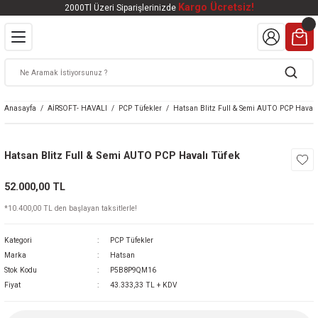
Kargo Ücretsiz!
2000Tl Üzeri Siparişlerinizde
Geri Dön
Geri Dön
Geri Dön
Geri Dön
Geri Dön
VALI
DOOR
KTRONİK
kleri
ar
Anasayfa
AİRSOFT- HAVALI
PCP Tüfekler
Hatsan Blitz Full & Semi AUTO PCP Havalı
kleri
lar
eri
nleri
Hatsan Blitz Full & Semi AUTO PCP Havalı Tüfek
kleri
52.000,00 TL
v Tüfekleri
S
Mat
*10.400,00 TL den başlayan taksitlerle!
Tüfekleri
 Havalı Tüfekler
Kategori
PCP Tüfekler
Marka
Hatsan
Stok Kodu
P5B8P9QM16
Fiyat
43.333,33 TL + KDV
k Ürünleri
 BBS