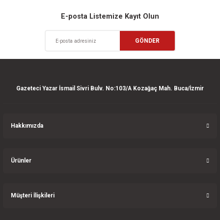
Sitemize ilk yorumu siz yapın!
Ürün resmi kalitesiz, bozuk veya görüntülenemiyor.
E-posta Listemize Kayıt Olun
Ürün açıklamasında eksik bilgiler bulunuyor.
Deneyimini Paylaş
GÖNDER
Ürün bilgilerinde hatalar bulunuyor.
Ürün fiyatı diğer sitelerden daha pahalı.
Bu ürüne benzer farklı alternatifler olmalı.
Gazeteci Yazar İsmail Sivri Bulv. No:103/A Kozağaç Mah. Buca/İzmir
Hakkımızda
Gönder
Ürünler
Müşteri İlişkileri