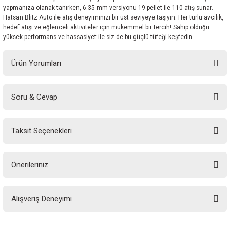
yapmanıza olanak tanırken, 6.35 mm versiyonu 19 pellet ile 110 atış sunar.
Hatsan Blitz Auto ile atış deneyiminizi bir üst seviyeye taşıyın. Her türlü avcılık,
hedef atışı ve eğlenceli aktiviteler için mükemmel bir tercih! Sahip olduğu
yüksek performans ve hassasiyet ile siz de bu güçlü tüfeği keşfedin.
Ürün Yorumları
Soru & Cevap
Bu ürüne ilk yorumu siz yapın!
Taksit Seçenekleri
Yorum Yaz
Ürün hakkında henüz soru sorulmamış.
Önerileriniz
Soru Sor
Bu ürünün fiyat bilgisi, resim, ürün açıklamalarında ve diğer konularda
Alışveriş Deneyimi
yetersiz gördüğünüz noktaları öneri formunu kullanarak tarafımıza
iletebilirsiniz.
Görüş ve önerileriniz için teşekkür ederiz.