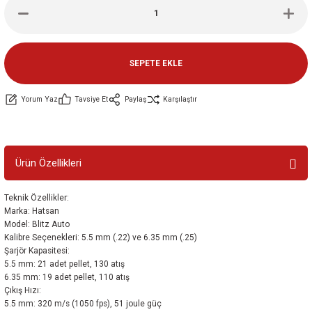
ler
e
SEPETE EKLE
Yorum Yaz
Tavsiye Et
Paylaş
Karşılaştır
Ürün Özellikleri
Teknik Özellikler:
Marka: Hatsan
Model: Blitz Auto
Kalibre Seçenekleri: 5.5 mm (.22) ve 6.35 mm (.25)
Şarjör Kapasitesi:
5.5 mm: 21 adet pellet, 130 atış
6.35 mm: 19 adet pellet, 110 atış
Çıkış Hızı:
5.5 mm: 320 m/s (1050 fps), 51 joule güç