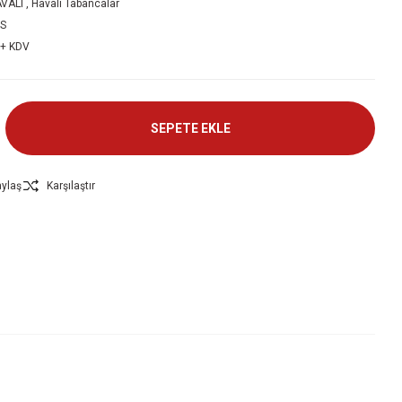
AVALI
,
Havalı Tabancalar
S
 + KDV
SEPETE EKLE
ylaş
Karşılaştır