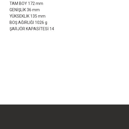
TAM BOY 172 mm
GENİŞLİK 36 mm
YÜKSEKLİK 135 mm
BOŞ AĞIRLIĞI 1026 g
ŞARJÖR KAPASİTESİ 14
Bu ürünün fiyat bilgisi, resim, ürün açıklamalarında ve diğer konularda yet
Görüş ve önerileriniz için teşekkür ederiz.
Ürün resmi kalitesiz, bozuk veya görüntülenemiyor.
Ürün açıklamasında eksik bilgiler bulunuyor.
Ürün bilgilerinde hatalar bulunuyor.
Ürün fiyatı diğer sitelerden daha pahalı.
Bu ürüne benzer farklı alternatifler olmalı.