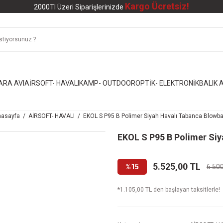
Kargo Ücretsiz!
2000Tl Üzeri Siparişlerinizde
ARA AVI
AİRSOFT- HAVALI
KAMP- OUTDOOR
OPTİK- ELEKTRONİK
BALIK A
asayfa
AİRSOFT- HAVALI
EKOL S P95 B Polimer Siyah Havalı Tabanca Blowb
EKOL S P95 B Polimer Si
5.525,00 TL
%15
6.50
*1.105,00 TL den başlayan taksitlerle!