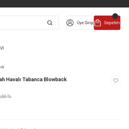
Üye Girişi
Sepetim
VI
ack
yah Havalı Tabanca Blowback
0,00 TL