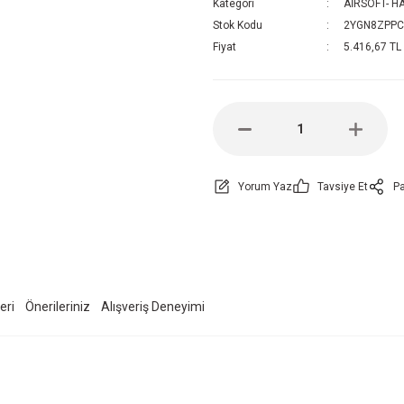
Kategori
AİRSOFT- H
Stok Kodu
2YGN8ZPPC
Fiyat
5.416,67 TL
Yorum Yaz
Tavsiye Et
Pa
eri
Önerileriniz
Alışveriş Deneyimi