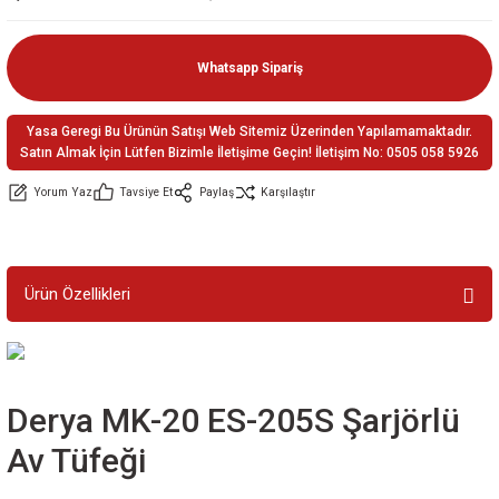
ler
e
Whatsapp Sipariş
Yasa Geregi Bu Ürünün Satışı Web Sitemiz Üzerinden Yapılamamaktadır.
Satın Almak İçin Lütfen Bizimle İletişime Geçin! İletişim No: 0505 058 5926
Yorum Yaz
Tavsiye Et
Paylaş
Karşılaştır
Ürün Özellikleri
Derya MK-20 ES-205S Şarjörlü
Av Tüfeği