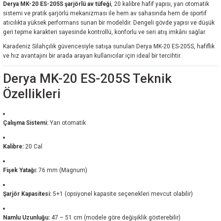
Derya MK-20 ES-205S şarjörlü av tüfeği
, 20 kalibre hafif yapısı, yarı otomatik
sistemi ve pratik şarjörlü mekanizması ile hem av sahasında hem de sportif
atıcılıkta yüksek performans sunan bir modeldir. Dengeli gövde yapısı ve düşük
geri tepme karakteri sayesinde kontrollü, konforlu ve seri atış imkânı sağlar.
Karadeniz Silahçılık güvencesiyle satışa sunulan Derya MK-20 ES-205S, hafiflik
ve hız avantajını bir arada arayan kullanıcılar için ideal bir tercihtir.
Derya MK-20 ES-205S Teknik
Özellikleri
Çalışma Sistemi:
Yarı otomatik
Kalibre:
20 Cal
Fişek Yatağı:
76 mm (Magnum)
Şarjör Kapasitesi:
5+1 (opsiyonel kapasite seçenekleri mevcut olabilir)
Namlu Uzunluğu:
47 – 51 cm (modele göre değişiklik gösterebilir)