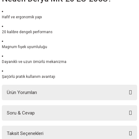
Hafif ve ergonomik yapı
20 kalibre dengeli performans
Magnum fişek uyumluluğu
Dayanıklı ve uzun ömürlü mekanizma
Şarjörlü pratik kullanım avantajı
Ürün Yorumları
Soru & Cevap
Bu ürüne ilk yorumu siz yapın!
Taksit Seçenekleri
Yorum Yaz
Ürün hakkında henüz soru sorulmamış.