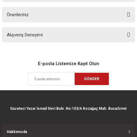
Önerileriniz
Soru Sor
Bu ürünün fiyat bilgisi, resim, ürün açıklamalarında ve diğer konularda
Alışveriş Deneyimi
yetersiz gördüğünüz noktaları öneri formunu kullanarak tarafımıza
iletebilirsiniz.
Görüş ve önerileriniz için teşekkür ederiz.
Sitemize ilk yorumu siz yapın!
Ürün resmi kalitesiz, bozuk veya görüntülenemiyor.
E-posta Listemize Kayıt Olun
Ürün açıklamasında eksik bilgiler bulunuyor.
Deneyimini Paylaş
GÖNDER
Ürün bilgilerinde hatalar bulunuyor.
Ürün fiyatı diğer sitelerden daha pahalı.
Bu ürüne benzer farklı alternatifler olmalı.
Gazeteci Yazar İsmail Sivri Bulv. No:103/A Kozağaç Mah. Buca/İzmir
Hakkımızda