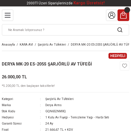
Kargo Ücretsiz!
2000Tl Üzeri Siparişlerinizde
Geri Dön
Geri Dön
Geri Dön
Geri Dön
Geri Dön
VALI
DOOR
KTRONİK
kleri
ar
Anasayfa
KARA AVI
Şarjörlü Av Tüfekleri
DERYA MK-20 ES-205S ŞARJÖRLÜ AV TÜFE
kleri
lar
eri
nleri
HEDİYELİ
DERYA MK-20 ES-205S ŞARJÖRLÜ AV TÜFEĞİ
kleri
26.000,00 TL
v Tüfekleri
S
Mat
*5.200,00 TL den başlayan taksitlerle!
Tüfekleri
 Havalı Tüfekler
Kategori
Şarjörlü Av Tüfekleri
Marka
Derya Arms
Stok Kodu
GQN6S2NMXQ
Hediyesi
1 Kutu Av Fişeği - Temizleme Yağı - Harbi Seti
k Ürünleri
 BBS
Garanti Süresi
24 Ay
Fiyat
21.666,67 TL + KDV