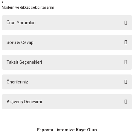
Modern ve dikkat çekici tasarım
Ürün Yorumları
Soru & Cevap
Bu ürüne ilk yorumu siz yapın!
Taksit Seçenekleri
Yorum Yaz
Ürün hakkında henüz soru sorulmamış.
Önerileriniz
Soru Sor
Bu ürünün fiyat bilgisi, resim, ürün açıklamalarında ve diğer konularda
Alışveriş Deneyimi
yetersiz gördüğünüz noktaları öneri formunu kullanarak tarafımıza
iletebilirsiniz.
Görüş ve önerileriniz için teşekkür ederiz.
Sitemize ilk yorumu siz yapın!
Ürün resmi kalitesiz, bozuk veya görüntülenemiyor.
E-posta Listemize Kayıt Olun