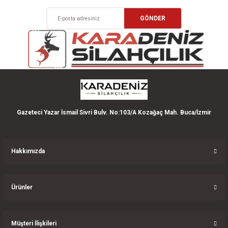
Ürün açıklamasında eksik bilgiler bulunuyor.
Deneyimini Paylaş
GÖNDER
Ürün bilgilerinde hatalar bulunuyor.
Ürün fiyatı diğer sitelerden daha pahalı.
Bu ürüne benzer farklı alternatifler olmalı.
Gazeteci Yazar İsmail Sivri Bulv. No:103/A Kozağaç Mah. Buca/İzmir
Gönder
Hakkımızda
Ürünler
Müşteri İlişkileri