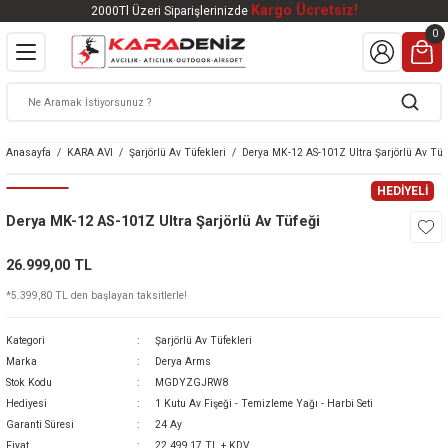
Kargo Ücretsiz!
2000Tl Üzeri Siparişlerinizde
Geri Dön
Geri Dön
Geri Dön
Geri Dön
Geri Dön
0
VALI
DOOR
KTRONİK
kleri
ar
Anasayfa
KARA AVI
Şarjörlü Av Tüfekleri
Derya MK-12 AS-101Z Ultra Şarjörlü Av Tüf
kleri
lar
eri
nleri
HEDİYELİ
Derya MK-12 AS-101Z Ultra Şarjörlü Av Tüfeği
kleri
26.999,00 TL
v Tüfekleri
S
Mat
*5.399,80 TL den başlayan taksitlerle!
Tüfekleri
 Havalı Tüfekler
Kategori
Şarjörlü Av Tüfekleri
Marka
Derya Arms
Stok Kodu
MGDYZGJRW8
Hediyesi
1 Kutu Av Fişeği - Temizleme Yağı - Harbi Seti
k Ürünleri
 BBS
Garanti Süresi
24 Ay
Fiyat
22.499,17 TL + KDV