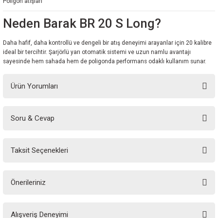
Poligon atışları
Neden Barak BR 20 S Long?
Daha hafif, daha kontrollü ve dengeli bir atış deneyimi arayanlar için 20 kalibre
ideal bir tercihtir. Şarjörlü yarı otomatik sistemi ve uzun namlu avantajı
sayesinde hem sahada hem de poligonda performans odaklı kullanım sunar.
Ürün Yorumları
Soru & Cevap
Bu ürüne ilk yorumu siz yapın!
Taksit Seçenekleri
Yorum Yaz
Ürün hakkında henüz soru sorulmamış.
Önerileriniz
Soru Sor
Bu ürünün fiyat bilgisi, resim, ürün açıklamalarında ve diğer konularda
Alışveriş Deneyimi
yetersiz gördüğünüz noktaları öneri formunu kullanarak tarafımıza