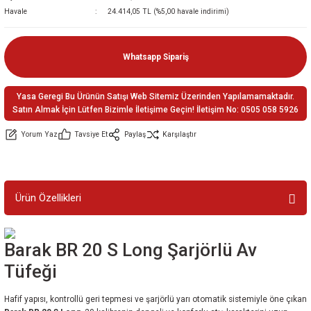
Havale
24.414,05 TL (%5,00 havale indirimi)
ler
e
Whatsapp Sipariş
Yasa Geregi Bu Ürünün Satışı Web Sitemiz Üzerinden Yapılamamaktadır.
Satın Almak İçin Lütfen Bizimle İletişime Geçin! İletişim No: 0505 058 5926
Yorum Yaz
Tavsiye Et
Paylaş
Karşılaştır
Ürün Özellikleri
Barak BR 20 S Long Şarjörlü Av
Tüfeği
Hafif yapısı, kontrollü geri tepmesi ve şarjörlü yarı otomatik sistemiyle öne çıkan