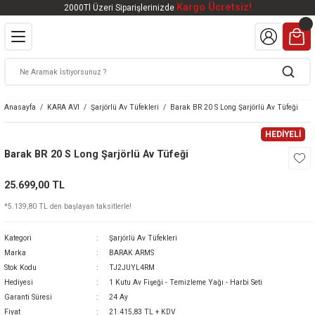
Kargo Ücretsiz!
2000Tl Üzeri Siparişlerinizde
Geri Dön
Geri Dön
Geri Dön
Geri Dön
Geri Dön
VALI
DOOR
KTRONİK
kleri
ar
Anasayfa
KARA AVI
Şarjörlü Av Tüfekleri
Barak BR 20 S Long Şarjörlü Av Tüfeği
kleri
lar
eri
nleri
HEDİYELİ
Barak BR 20 S Long Şarjörlü Av Tüfeği
kleri
25.699,00 TL
v Tüfekleri
S
Mat
*5.139,80 TL den başlayan taksitlerle!
Tüfekleri
 Havalı Tüfekler
Kategori
Şarjörlü Av Tüfekleri
Marka
BARAK ARMS
Stok Kodu
TJ2JUYL4RM
Hediyesi
1 Kutu Av Fişeği - Temizleme Yağı - Harbi Seti
k Ürünleri
 BBS
Garanti Süresi
24 Ay
Fiyat
21.415,83 TL + KDV