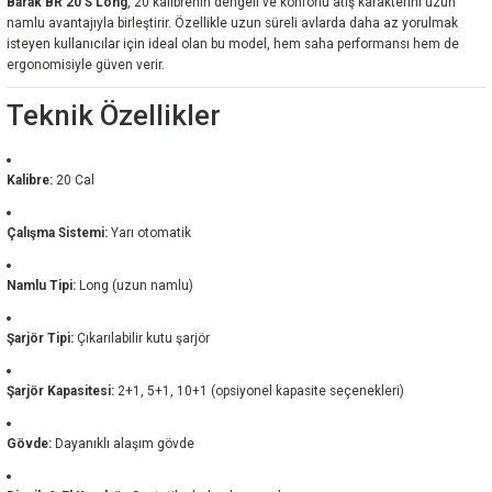
Barak BR 20 S Long
, 20 kalibrenin dengeli ve konforlu atış karakterini uzun
namlu avantajıyla birleştirir. Özellikle uzun süreli avlarda daha az yorulmak
isteyen kullanıcılar için ideal olan bu model, hem saha performansı hem de
ergonomisiyle güven verir.
Teknik Özellikler
Kalibre:
20 Cal
Çalışma Sistemi:
Yarı otomatik
Namlu Tipi:
Long (uzun namlu)
Şarjör Tipi:
Çıkarılabilir kutu şarjör
Şarjör Kapasitesi:
2+1, 5+1, 10+1 (opsiyonel kapasite seçenekleri)
Gövde:
Dayanıklı alaşım gövde