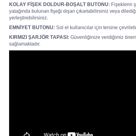
KOLAY FİŞEK DOLDUR-BOŞALT BUTONU:
Fişeklerin ş
yatağında bulunan fişeği dışarı çıkartabilirsiniz veya diled
yerleştirebilirsiniz.
EMNİYET BUTONU:
Sol el kullanıcılar için tersine çevril
KIRMIZI ŞARJÖR TAPASI:
Güvenliğinize verdiğimiz önem il
sağlamaktadır.