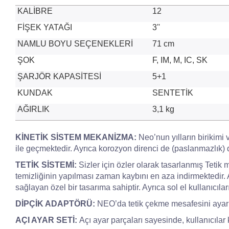
KALİBRE
12
FİŞEK YATAĞI
3''
NAMLU BOYU SEÇENEKLERİ
71 cm
ŞOK
F, IM, M, IC, SK
ŞARJÖR KAPASİTESİ
5+1
KUNDAK
SENTETİK
AĞIRLIK
3,1 kg
KİNETİK SİSTEM MEKANİZMA:
Neo’nun yılların birikimi v
ile geçmektedir. Ayrıca korozyon direnci de (paslanmazlık) d
TETİK SİSTEMİ:
Sizler için özler olarak tasarlanmış Tetik 
temizliğinin yapılması zaman kaybını en aza indirmektedir.
sağlayan özel bir tasarıma sahiptir. Ayrıca sol el kullanıcıları
DİPÇİK ADAPTÖRÜ:
NEO’da tetik çekme mesafesini ayarl
AÇI AYAR SETİ:
Açı ayar parçaları sayesinde, kullanıcılar ke