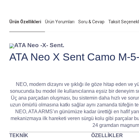
Ürün Özellikleri
Ürün Yorumları
Soru & Cevap
Taksit Seçenekl
ATA Neo -X- Sent.
ATA Neo X Sent Camo M-5-
NEO, modern dizaynı ve şıklığı ile göze hitap eden ve yüks
sonucunda bu model ile kullanıcılarına eşsiz bir deneyim s
Üç ana parçadan oluşması, bu sistemin daha hızlı ve soruns
uzun ömürlü olmasına katkı sağlar aynı zamanda tüfeğin te
NEO, ATA ARMS’ın günümüze kadar ürettiği en hafif yarı o
mekanizmaya ilk hareketi veren sürgü kolu gibi parçalar b
24 gramdan magnum ağı
TEKNİK
ÖZELLİKLER