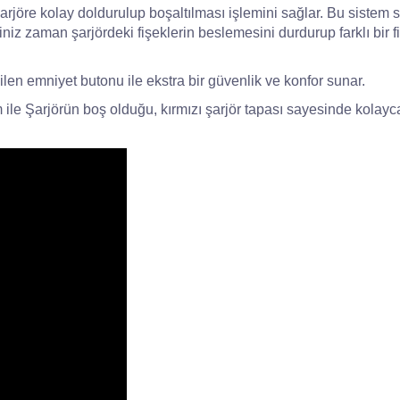
arjöre kolay doldurulup boşaltılması işlemini sağlar. Bu sistem
iğiniz zaman şarjördeki fişeklerin beslemesini durdurup farklı bir
ebilen emniyet butonu ile ekstra bir güvenlik ve konfor sunar.
e Şarjörün boş olduğu, kırmızı şarjör tapası sayesinde kolayca t