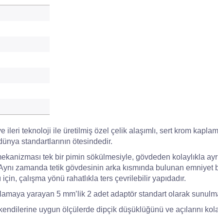
e ileri teknoloji ile üretilmiş özel çelik alaşımlı, sert krom kap
ünya standartlarının ötesindedir.
mekanizması tek bir pimin sökülmesiyle, gövdeden kolaylıkla ayrıl
 Aynı zamanda tetik gövdesinin arka kısmında bulunan emniyet bu
 için, çalışma yönü rahatlıkla ters çevrilebilir yapıdadır.
amaya yarayan 5 mm’lik 2 adet adaptör standart olarak sunulma
ndilerine uygun ölçülerde dipçik düşüklüğünü ve açılarını kolayl