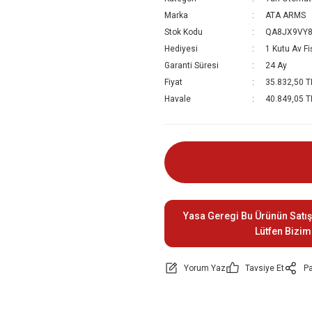
Marka
ATA ARMS
Stok Kodu
QA8JX9VY
Hediyesi
1 Kutu Av Fi
Garanti Süresi
24 Ay
Fiyat
35.832,50 T
Havale
40.849,05 TL
Yasa Geregi Bu Ürünün Satış
Lütfen Bizim
Yorum Yaz
Tavsiye Et
Pa