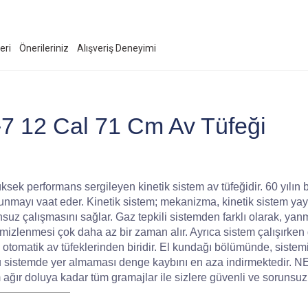
eri
Önerileriniz
Alışveriş Deneyimi
7 12 Cal 71 Cm Av Tüfeği
ek performans sergileyen kinetik sistem av tüfeğidir. 60 yılın bi
unmayı vaat eder. Kinetik sistem; mekanizma, kinetik sistem yay
uz çalışmasını sağlar. Gaz tepkili sistemden farklı olarak, yan
mizlenmesi çok daha az bir zaman alır. Ayrıca sistem çalışırken 
tomatik av tüfeklerinden biridir. El kundağı bölümünde, sistemi ç
u sistemde yer almaması denge kaybını en aza indirmektedir. NEO
r doluya kadar tüm gramajlar ile sizlere güvenli ve sorunsuz 