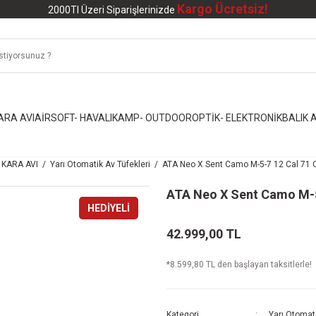
Kargo Ücretsiz!
2000Tl Üzeri Siparişlerinizde
ARA AVI
AİRSOFT- HAVALI
KAMP- OUTDOOR
OPTİK- ELEKTRONİK
BALIK A
KARA AVI
Yarı Otomatik Av Tüfekleri
ATA Neo X Sent Camo M-5-7 12 Cal 71 
ATA Neo X Sent Camo M-5
HEDİYELİ
42.999,00 TL
*8.599,80 TL den başlayan taksitlerle!
Kategori
Yarı Otomati