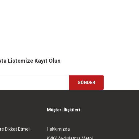
ta Listemize Kayıt Olun
GÖNDER
Müşteri İlişkileri
re Dikkat Etmeli
Hakkımızda
KVKK Aydınlatma Metni