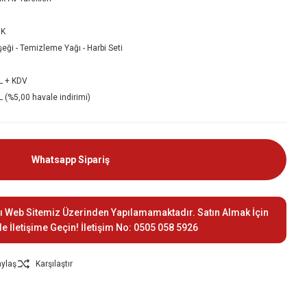
8K
şeği - Temizleme Yağı - Harbi Seti
L + KDV
 (%5,00 havale indirimi)
Whatsapp Sipariş
ı Web Sitemiz Üzerinden Yapılamamaktadır. Satın Almak İçin
le İletişime Geçin! İletişim No: 0505 058 5926
ylaş
Karşılaştır