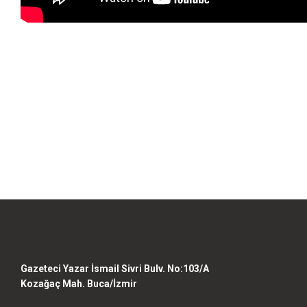
Bu ürünün fiyat bilgisi, resim, ürün açıklamalarında ve diğer konularda yet
Görüş ve önerileriniz için teşekkür ederiz.
Ürün resmi kalitesiz, bozuk veya görüntülenemiyor.
Ürün açıklamasında eksik bilgiler bulunuyor.
Ürün bilgilerinde hatalar bulunuyor.
Ürün fiyatı diğer sitelerden daha pahalı.
Bu ürüne benzer farklı alternatifler olmalı.
Gazeteci Yazar İsmail Sivri Bulv. No:103/A
Kozağaç Mah. Buca/İzmir