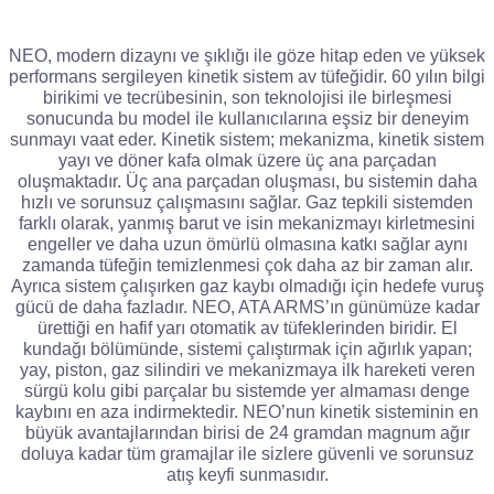
NEO, modern dizaynı ve şıklığı ile göze hitap eden ve yüksek
performans sergileyen kinetik sistem av tüfeğidir. 60 yılın bilgi
birikimi ve tecrübesinin, son teknolojisi ile birleşmesi
sonucunda bu model ile kullanıcılarına eşsiz bir deneyim
sunmayı vaat eder. Kinetik sistem; mekanizma, kinetik sistem
yayı ve döner kafa olmak üzere üç ana parçadan
oluşmaktadır. Üç ana parçadan oluşması, bu sistemin daha
hızlı ve sorunsuz çalışmasını sağlar. Gaz tepkili sistemden
farklı olarak, yanmış barut ve isin mekanizmayı kirletmesini
engeller ve daha uzun ömürlü olmasına katkı sağlar aynı
zamanda tüfeğin temizlenmesi çok daha az bir zaman alır.
Ayrıca sistem çalışırken gaz kaybı olmadığı için hedefe vuruş
gücü de daha fazladır. NEO, ATA ARMS’ın günümüze kadar
ürettiği en hafif yarı otomatik av tüfeklerinden biridir. El
kundağı bölümünde, sistemi çalıştırmak için ağırlık yapan;
yay, piston, gaz silindiri ve mekanizmaya ilk hareketi veren
sürgü kolu gibi parçalar bu sistemde yer almaması denge
kaybını en aza indirmektedir. NEO’nun kinetik sisteminin en
büyük avantajlarından birisi de 24 gramdan magnum ağır
doluya kadar tüm gramajlar ile sizlere güvenli ve sorunsuz
atış keyfi sunmasıdır.