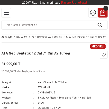
Kargo Ücretsiz!
2000Tl Üzeri Siparişlerinizde
Geri Dön
Geri Dön
Geri Dön
Geri Dön
Geri Dön
VALI
DOOR
KTRONİK
kleri
ar
Anasayfa
KARA AVI
Yarı Otomatik Av Tüfekleri
ATA Neo Sentetik 12 Cal 71 Cm Av Tü
kleri
lar
eri
nleri
HEDİYELİ
ATA Neo Sentetik 12 Cal 71 Cm Av Tüfeği
kleri
31.999,00 TL
v Tüfekleri
S
Mat
*6.399,80 TL den başlayan taksitlerle!
Tüfekleri
 Havalı Tüfekler
Kategori
Yarı Otomatik Av Tüfekleri
Marka
ATA ARMS
Stok Kodu
DNYPMW9YJ6
Hediyesi
1 Kutu Av Fişeği - Temizleme Yağı - Harbi Seti
k Ürünleri
 BBS
Garanti Süresi
24 Ay
Fiyat
26.665,83 TL + KDV