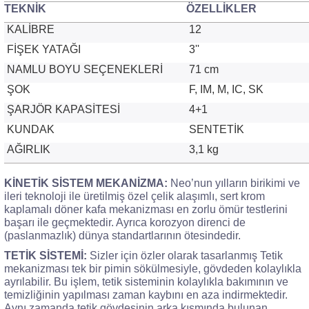
TEKNİK
ÖZELLİKLER
KALİBRE
12
FİŞEK YATAĞI
3''
NAMLU BOYU SEÇENEKLERİ
71 cm
ŞOK
F, IM, M, IC, SK
ŞARJÖR KAPASİTESİ
4+1
KUNDAK
SENTETİK
AĞIRLIK
3,1 kg
KİNETİK SİSTEM MEKANİZMA:
Neo’nun yılların birikimi ve
ileri teknoloji ile üretilmiş özel çelik alaşımlı, sert krom
kaplamalı döner kafa mekanizması en zorlu ömür testlerini
başarı ile geçmektedir. Ayrıca korozyon direnci de
(paslanmazlık) dünya standartlarının ötesindedir.
TETİK SİSTEMİ:
Sizler için özler olarak tasarlanmış Tetik
mekanizması tek bir pimin sökülmesiyle, gövdeden kolaylıkla
ayrılabilir. Bu işlem, tetik sisteminin kolaylıkla bakımının ve
temizliğinin yapılması zaman kaybını en aza indirmektedir.
Aynı zamanda tetik gövdesinin arka kısmında bulunan