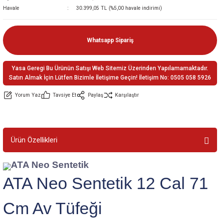
Havale
30.399,05 TL (%5,00 havale indirimi)
ler
e
Whatsapp Sipariş
Yasa Geregi Bu Ürünün Satışı Web Sitemiz Üzerinden Yapılamamaktadır.
Satın Almak İçin Lütfen Bizimle İletişime Geçin! İletişim No: 0505 058 5926
Yorum Yaz
Tavsiye Et
Paylaş
Karşılaştır
Ürün Özellikleri
ATA Neo Sentetik
ATA Neo Sentetik 12 Cal 71
Cm Av Tüfeği