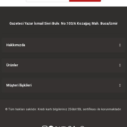
Ürün fiyatı diğer sitelerden daha pahalı.
Bu ürüne benzer farklı alternatifler olmalı.
Gazeteci Yazar İsmail Sivri Bulv. No:103/A Kozağaç Mah. Buca/İzmir
Hakkımızda
Gönder
Ürünler
Müşteri İlişkileri
© Tüm hakları saklıdır. Kredi kartı bilgileriniz 256bit SSL sertifikası ile korunmaktadır.