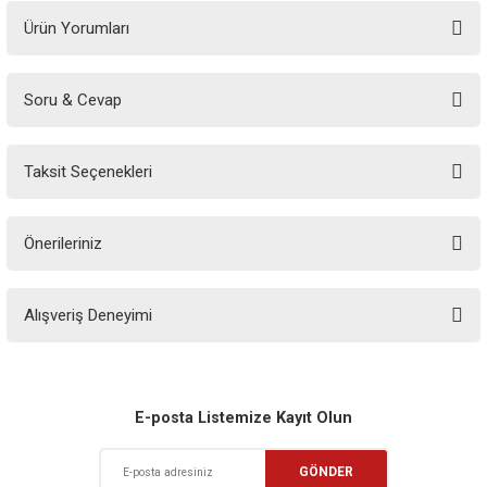
Ürün Yorumları
Soru & Cevap
Bu ürüne ilk yorumu siz yapın!
Taksit Seçenekleri
Yorum Yaz
Ürün hakkında henüz soru sorulmamış.
Önerileriniz
Soru Sor
Bu ürünün fiyat bilgisi, resim, ürün açıklamalarında ve diğer konularda
Alışveriş Deneyimi
yetersiz gördüğünüz noktaları öneri formunu kullanarak tarafımıza
iletebilirsiniz.
Görüş ve önerileriniz için teşekkür ederiz.
Sitemize ilk yorumu siz yapın!
Ürün resmi kalitesiz, bozuk veya görüntülenemiyor.
E-posta Listemize Kayıt Olun
Ürün açıklamasında eksik bilgiler bulunuyor.
Deneyimini Paylaş
GÖNDER
Ürün bilgilerinde hatalar bulunuyor.