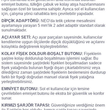
emniyet butonu, tüfeğin çabuk ve kolay atışa hazırlanmasını
sağlayan özel bir tasarıma sahiptir. Ayrıca sol el kullanıcıları
için, çalışma yönü rahatlıkla ters çevrilebilir yapıdadır.
DİPÇİK ADAPTÖRÜ:
NEO’da tetik çekme mesafesini
ayarlamaya yarayan 5 mm’lik 2 adet adaptör standart olarak
sunulmaktadır.
AÇI AYAR SETİ:
Açı ayar parçaları sayesinde, kullanıcılar
kendilerine uygun ölçülerde dipçik düşüklüğünü ve açılarını
kolaylıkla değiştirerek kişileştirebilirler.
KOLAY FİŞEK DOLDUR-BOŞALT BUTONU:
Fişeklerin
şarjöre kolay doldurulup boşaltılması işlemini sağlar. Bu
sistem sayesinde şarjördeki fişekleri boşaltmadan sadece
fişek yatağında bulunan fişeği dışarı çıkartabilirsiniz veya
dilediğiniz zaman şarjördeki fişeklerin beslemesini durdurup
farklı bir fişeği doğrudan manuel olarak fişek yatağına
yerleştirebilirsiniz.
EMNİYET BUTONU:
Sol el kullanıcılar için tersine
çevrilebilen emniyet butonu ile ekstra bir güvenlik ve konfor
sunar.
KIRMIZI ŞARJÖR TAPASI:
Güvenliğinize verdiğimiz önem
ile Şarjörün boş olduğu, kırmızı şarjör tapası sayesinde