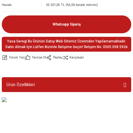
Havale
35.301,05 TL (%5,00 havale indirimi)
ler
e
Whatsapp Sipariş
Yasa Geregi Bu Ürünün Satışı Web Sitemiz Üzerinden Yapılamamaktadır.
Satın Almak İçin Lütfen Bizimle İletişime Geçin! İletişim No: 0505 058 5926
Yorum Yaz
Tavsiye Et
Paylaş
Karşılaştır
Ürün Özellikleri