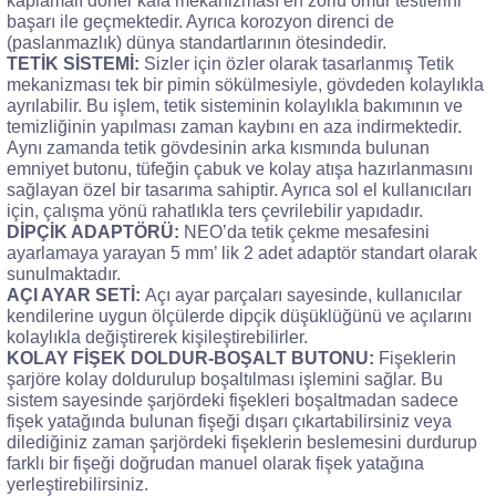
kaplamalı döner kafa mekanizması en zorlu ömür testlerini
başarı ile geçmektedir. Ayrıca korozyon direnci de
(paslanmazlık) dünya standartlarının ötesindedir.
TETİK SİSTEMİ:
Sizler için özler olarak tasarlanmış Tetik
mekanizması tek bir pimin sökülmesiyle, gövdeden kolaylıkla
ayrılabilir. Bu işlem, tetik sisteminin kolaylıkla bakımının ve
temizliğinin yapılması zaman kaybını en aza indirmektedir.
Aynı zamanda tetik gövdesinin arka kısmında bulunan
emniyet butonu, tüfeğin çabuk ve kolay atışa hazırlanmasını
sağlayan özel bir tasarıma sahiptir. Ayrıca sol el kullanıcıları
için, çalışma yönü rahatlıkla ters çevrilebilir yapıdadır.
DİPÇİK ADAPTÖRÜ:
NEO’da tetik çekme mesafesini
ayarlamaya yarayan 5 mm’ lik 2 adet adaptör standart olarak
sunulmaktadır.
AÇI AYAR SETİ:
Açı ayar parçaları sayesinde, kullanıcılar
kendilerine uygun ölçülerde dipçik düşüklüğünü ve açılarını
kolaylıkla değiştirerek kişileştirebilirler.
KOLAY FİŞEK DOLDUR-BOŞALT BUTONU:
Fişeklerin
şarjöre kolay doldurulup boşaltılması işlemini sağlar. Bu
sistem sayesinde şarjördeki fişekleri boşaltmadan sadece
fişek yatağında bulunan fişeği dışarı çıkartabilirsiniz veya
dilediğiniz zaman şarjördeki fişeklerin beslemesini durdurup
farklı bir fişeği doğrudan manuel olarak fişek yatağına
yerleştirebilirsiniz.