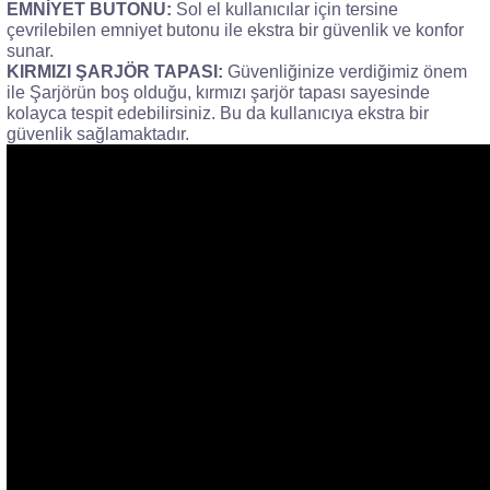
EMNİYET BUTONU:
Sol el kullanıcılar için tersine
çevrilebilen emniyet butonu ile ekstra bir güvenlik ve konfor
sunar.
KIRMIZI ŞARJÖR TAPASI:
Güvenliğinize verdiğimiz önem
ile Şarjörün boş olduğu, kırmızı şarjör tapası sayesinde
kolayca tespit edebilirsiniz. Bu da kullanıcıya ekstra bir
güvenlik sağlamaktadır.