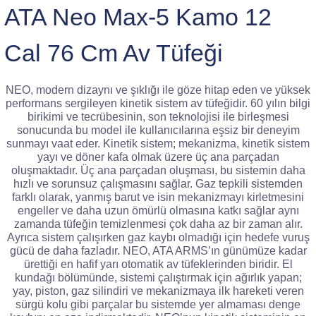
ATA Neo Max-5 Kamo 12
Cal 76 Cm Av Tüfeği
NEO, modern dizaynı ve şıklığı ile göze hitap eden ve yüksek
performans sergileyen kinetik sistem av tüfeğidir. 60 yılın bilgi
birikimi ve tecrübesinin, son teknolojisi ile birleşmesi
sonucunda bu model ile kullanıcılarına eşsiz bir deneyim
sunmayı vaat eder. Kinetik sistem; mekanizma, kinetik sistem
yayı ve döner kafa olmak üzere üç ana parçadan
oluşmaktadır. Üç ana parçadan oluşması, bu sistemin daha
hızlı ve sorunsuz çalışmasını sağlar. Gaz tepkili sistemden
farklı olarak, yanmış barut ve isin mekanizmayı kirletmesini
engeller ve daha uzun ömürlü olmasına katkı sağlar aynı
zamanda tüfeğin temizlenmesi çok daha az bir zaman alır.
Ayrıca sistem çalışırken gaz kaybı olmadığı için hedefe vuruş
gücü de daha fazladır. NEO, ATA ARMS’ın günümüze kadar
ürettiği en hafif yarı otomatik av tüfeklerinden biridir. El
kundağı bölümünde, sistemi çalıştırmak için ağırlık yapan;
yay, piston, gaz silindiri ve mekanizmaya ilk hareketi veren
sürgü kolu gibi parçalar bu sistemde yer almaması denge