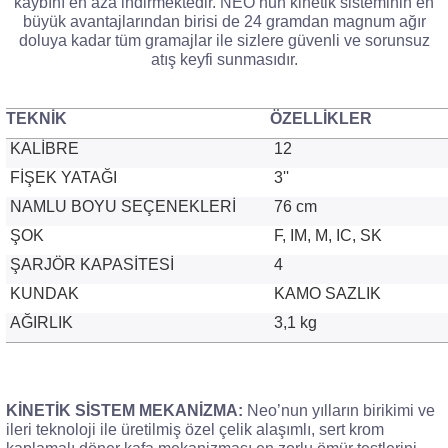
kaybını en aza indirmektedir. NEO’nun kinetik sisteminin en
büyük avantajlarından birisi de 24 gramdan magnum ağır
doluya kadar tüm gramajlar ile sizlere güvenli ve sorunsuz
atış keyfi sunmasıdır.
TEKNİK
ÖZELLİKLER
KALİBRE
12
FİŞEK YATAĞI
3''
NAMLU BOYU SEÇENEKLERİ
76 cm
ŞOK
F, IM, M, IC, SK
ŞARJÖR KAPASİTESİ
4
KUNDAK
KAMO SAZLIK
AĞIRLIK
3,1 kg
KİNETİK SİSTEM MEKANİZMA:
Neo’nun yılların birikimi ve
ileri teknoloji ile üretilmiş özel çelik alaşımlı, sert krom