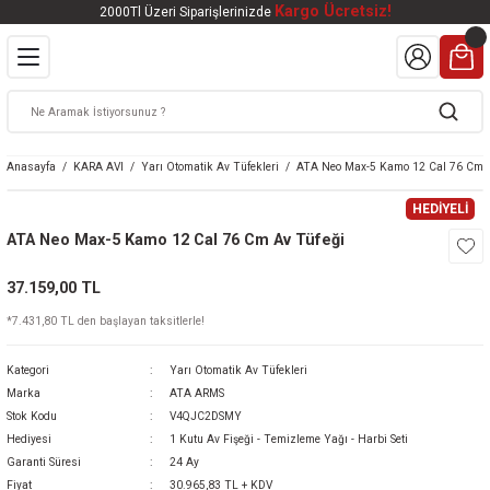
Kargo Ücretsiz!
2000Tl Üzeri Siparişlerinizde
Geri Dön
Geri Dön
Geri Dön
Geri Dön
Geri Dön
VALI
DOOR
KTRONİK
kleri
ar
Anasayfa
KARA AVI
Yarı Otomatik Av Tüfekleri
ATA Neo Max-5 Kamo 12 Cal 76 Cm A
kleri
lar
eri
nleri
HEDİYELİ
ATA Neo Max-5 Kamo 12 Cal 76 Cm Av Tüfeği
kleri
37.159,00 TL
v Tüfekleri
S
Mat
*7.431,80 TL den başlayan taksitlerle!
Tüfekleri
 Havalı Tüfekler
Kategori
Yarı Otomatik Av Tüfekleri
Marka
ATA ARMS
Stok Kodu
V4QJC2DSMY
Hediyesi
1 Kutu Av Fişeği - Temizleme Yağı - Harbi Seti
k Ürünleri
 BBS
Garanti Süresi
24 Ay
Fiyat
30.965,83 TL + KDV