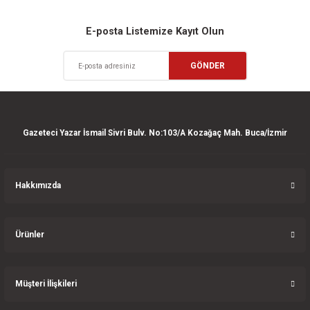
Sitemize ilk yorumu siz yapın!
Ürün resmi kalitesiz, bozuk veya görüntülenemiyor.
E-posta Listemize Kayıt Olun
Ürün açıklamasında eksik bilgiler bulunuyor.
Deneyimini Paylaş
GÖNDER
Ürün bilgilerinde hatalar bulunuyor.
Ürün fiyatı diğer sitelerden daha pahalı.
Bu ürüne benzer farklı alternatifler olmalı.
Gazeteci Yazar İsmail Sivri Bulv. No:103/A Kozağaç Mah. Buca/İzmir
Hakkımızda
Gönder
Ürünler
Müşteri İlişkileri