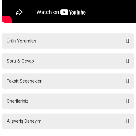
Ürün Yorumları
Soru & Cevap
Bu ürüne ilk yorumu siz yapın!
Taksit Seçenekleri
Yorum Yaz
Ürün hakkında henüz soru sorulmamış.
Önerileriniz
Soru Sor
Bu ürünün fiyat bilgisi, resim, ürün açıklamalarında ve diğer konularda
Alışveriş Deneyimi
yetersiz gördüğünüz noktaları öneri formunu kullanarak tarafımıza
iletebilirsiniz.
Görüş ve önerileriniz için teşekkür ederiz.