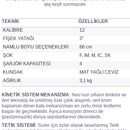
atış keyfi sunmasıdır.
TEKNİK
ÖZELLİKLER
KALİBRE
12
FİŞEK YATAĞI
3''
NAMLU BOYU SEÇENEKLERİ
66 cm
ŞOK
F, IM, M, IC, SK
ŞARJÖR KAPASİTESİ
4
KUNDAK
MAT YAĞLI CEVİZ
AĞIRLIK
3,1 kg
KİNETİK SİSTEM MEKANİZMA:
Neo’nun yılların birikimi ve
ileri teknoloji ile üretilmiş özel çelik alaşımlı, sert krom
kaplamalı döner kafa
mekanizması en zorlu ömür testlerini
başarı ile geçmektedir. Ayrıca korozyon direnci de
(paslanmazlık) dünya standartlarının ötesindedir.
TETİK SİSTEMİ:
Sizler için özler olarak tasarlanmış Tetik