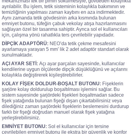
mekanizması tek bir pimin sökülmesiyle, gövdeden kolaylıkla
ayrılabilir. Bu işlem, tetik sisteminin kolaylıkla bakımının ve
temizliğinin yapılması zaman kaybını en aza indirmektedir.
Aynı zamanda tetik gövdesinin arka kısmında bulunan
emniyet butonu, tüfeğin çabuk ve
kolay atışa hazırlanmasını
sağlayan özel bir tasarıma sahiptir. Ayrıca sol el kullanıcıları
için, çalışma yönü rahatlıkla ters çevrilebilir yapıdadır.
DİPÇİK ADAPTÖRÜ:
NEO’da tetik çekme mesafesini
ayarlamaya yarayan 5 mm’ lik 2 adet adaptör standart olarak
sunulmaktadır.
AÇI AYAR SETİ:
Açı ayar parçaları sayesinde, kullanıcılar
kendilerine uygun ölçülerde dipçik düşüklüğünü ve açılarını
kolaylıkla değiştirerek kişileştirebilirler.
KOLAY FİŞEK DOLDUR-BOŞALT BUTONU:
Fişeklerin
şarjöre kolay doldurulup boşaltılması işlemini sağlar. Bu
sistem sayesinde şarjördeki fişekleri boşaltmadan sadece
fişek yatağında bulunan fişeği dışarı çıkartabilirsiniz veya
dilediğiniz zaman şarjördeki fişeklerin beslemesini durdurup
farklı bir fişeği doğrudan manuel olarak fişek yatağına
yerleştirebilirsiniz.
EMNİYET BUTONU:
Sol el kullanıcılar için tersine
çevrilebilen emniyet butonu ile ekstra bir güvenlik ve konfor