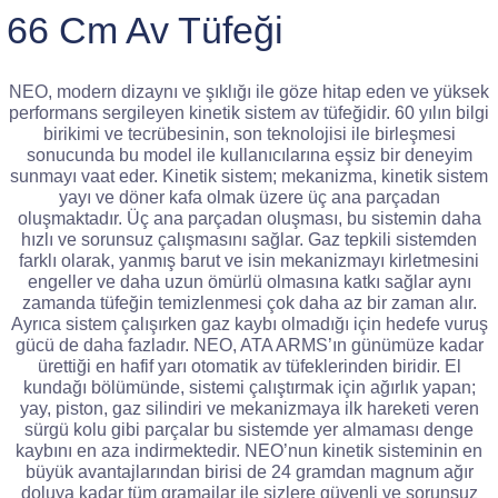
66 Cm Av Tüfeği
NEO, modern dizaynı ve şıklığı ile göze hitap eden ve yüksek
performans sergileyen kinetik sistem av tüfeğidir. 60 yılın bilgi
birikimi ve tecrübesinin, son teknolojisi ile birleşmesi
sonucunda bu model ile kullanıcılarına eşsiz bir deneyim
sunmayı vaat eder. Kinetik sistem; mekanizma, kinetik sistem
yayı ve döner kafa olmak üzere üç ana parçadan
oluşmaktadır. Üç ana parçadan oluşması, bu sistemin daha
hızlı ve sorunsuz çalışmasını sağlar. Gaz tepkili sistemden
farklı olarak, yanmış barut ve isin mekanizmayı kirletmesini
engeller ve daha uzun ömürlü olmasına katkı sağlar aynı
zamanda tüfeğin temizlenmesi çok daha az bir zaman alır.
Ayrıca sistem çalışırken gaz kaybı olmadığı için hedefe vuruş
gücü de daha fazladır. NEO, ATA ARMS’ın günümüze kadar
ürettiği en hafif yarı otomatik av tüfeklerinden biridir. El
kundağı bölümünde, sistemi çalıştırmak için ağırlık yapan;
yay, piston, gaz silindiri ve mekanizmaya ilk hareketi veren
sürgü kolu gibi parçalar bu sistemde yer almaması denge
kaybını en aza indirmektedir. NEO’nun kinetik sisteminin en
büyük avantajlarından birisi de 24 gramdan magnum ağır
doluya kadar tüm gramajlar ile sizlere güvenli ve sorunsuz