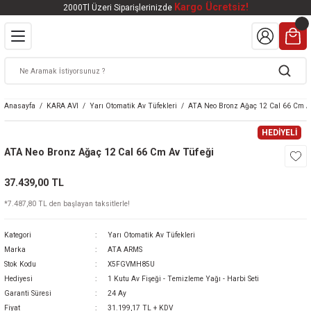
Kargo Ücretsiz!
2000Tl Üzeri Siparişlerinizde
Geri Dön
Geri Dön
Geri Dön
Geri Dön
Geri Dön
VALI
DOOR
KTRONİK
kleri
ar
Anasayfa
KARA AVI
Yarı Otomatik Av Tüfekleri
ATA Neo Bronz Ağaç 12 Cal 66 Cm A
kleri
lar
eri
nleri
HEDİYELİ
ATA Neo Bronz Ağaç 12 Cal 66 Cm Av Tüfeği
kleri
37.439,00 TL
v Tüfekleri
S
Mat
*7.487,80 TL den başlayan taksitlerle!
Tüfekleri
 Havalı Tüfekler
Kategori
Yarı Otomatik Av Tüfekleri
Marka
ATA ARMS
Stok Kodu
X5FGVMH85U
Hediyesi
1 Kutu Av Fişeği - Temizleme Yağı - Harbi Seti
k Ürünleri
 BBS
Garanti Süresi
24 Ay
Fiyat
31.199,17 TL + KDV