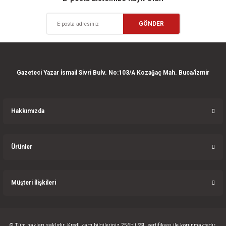
Ürün açıklamasında eksik bilgiler bulunuyor.
Deneyimini Paylaş
GÖNDER
Ürün bilgilerinde hatalar bulunuyor.
Ürün fiyatı diğer sitelerden daha pahalı.
Bu ürüne benzer farklı alternatifler olmalı.
Gazeteci Yazar İsmail Sivri Bulv. No:103/A Kozağaç Mah. Buca/İzmir
Hakkımızda
Gönder
Ürünler
Müşteri İlişkileri
© Tüm hakları saklıdır. Kredi kartı bilgileriniz 256bit SSL sertifikası ile korunmaktadır.