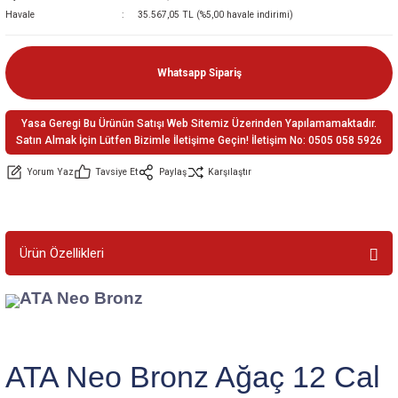
Havale
35.567,05 TL (%5,00 havale indirimi)
ler
e
Whatsapp Sipariş
Yasa Geregi Bu Ürünün Satışı Web Sitemiz Üzerinden Yapılamamaktadır.
Satın Almak İçin Lütfen Bizimle İletişime Geçin! İletişim No: 0505 058 5926
Yorum Yaz
Tavsiye Et
Paylaş
Karşılaştır
Ürün Özellikleri
ATA Neo Bronz
ATA Neo Bronz Ağaç 12 Cal