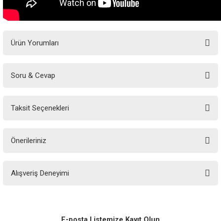
Ürün Yorumları
Soru & Cevap
Bu ürüne ilk yorumu siz yapın!
Taksit Seçenekleri
Yorum Yaz
Ürün hakkında henüz soru sorulmamış.
Önerileriniz
Soru Sor
Bu ürünün fiyat bilgisi, resim, ürün açıklamalarında ve diğer konularda
Alışveriş Deneyimi
yetersiz gördüğünüz noktaları öneri formunu kullanarak tarafımıza
iletebilirsiniz.
Görüş ve önerileriniz için teşekkür ederiz.
Sitemize ilk yorumu siz yapın!
Ürün resmi kalitesiz, bozuk veya görüntülenemiyor.
E-posta Listemize Kayıt Olun