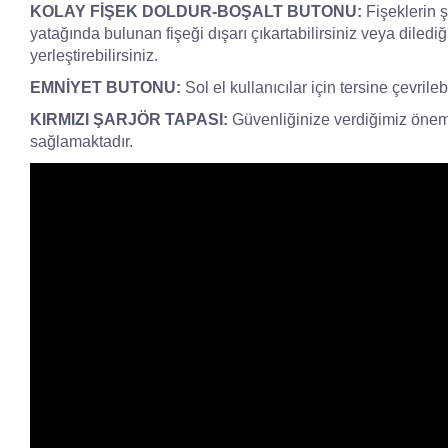
KOLAY FİŞEK DOLDUR-BOŞALT BUTONU:
Fişeklerin ş
yatağında bulunan fişeği dışarı çıkartabilirsiniz veya diled
yerleştirebilirsiniz.
EMNİYET BUTONU:
Sol el kullanıcılar için tersine çevril
KIRMIZI ŞARJÖR TAPASI:
Güvenliğinize verdiğimiz önem il
sağlamaktadır.