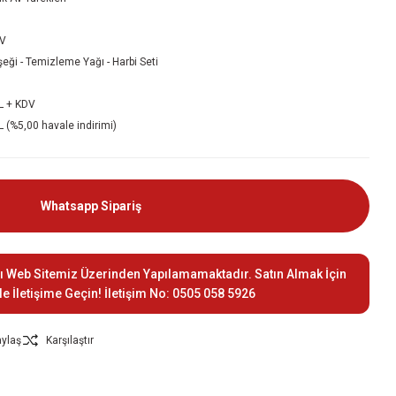
V
şeği - Temizleme Yağı - Harbi Seti
L + KDV
 (%5,00 havale indirimi)
Whatsapp Sipariş
ı Web Sitemiz Üzerinden Yapılamamaktadır. Satın Almak İçin
le İletişime Geçin! İletişim No: 0505 058 5926
ylaş
Karşılaştır