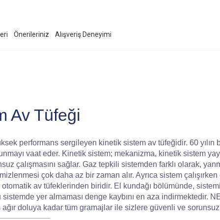
eri
Önerileriniz
Alışveriş Deneyimi
 Av Tüfeği
ek performans sergileyen kinetik sistem av tüfeğidir. 60 yılın bi
unmayı vaat eder. Kinetik sistem; mekanizma, kinetik sistem yay
uz çalışmasını sağlar. Gaz tepkili sistemden farklı olarak, yan
mizlenmesi çok daha az bir zaman alır. Ayrıca sistem çalışırken 
tomatik av tüfeklerinden biridir. El kundağı bölümünde, sistemi ç
u sistemde yer almaması denge kaybını en aza indirmektedir. NEO
r doluya kadar tüm gramajlar ile sizlere güvenli ve sorunsuz 