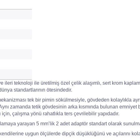
e ileri teknoloji ile üretilmiş özel çelik alaşımlı, sert krom kap
ünya standartlarının ötesindedir.
mekanizması tek bir pimin sökülmesiyle, gövdeden kolaylıkla ayrıl
 Aynı zamanda tetik gövdesinin arka kısmında bulunan emniyet bu
 için, çalışma yönü rahatlıkla ters çevrilebilir yapıdadır.
amaya yarayan 5 mm’lik 2 adet adaptör standart olarak sunulma
ndilerine uygun ölçülerde dipçik düşüklüğünü ve açılarını kolayl