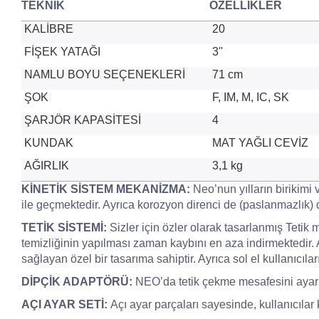
TEKNİK
ÖZELLİKLER
KALİBRE
20
FİŞEK YATAĞI
3''
NAMLU BOYU SEÇENEKLERİ
71 cm
ŞOK
F, IM, M, IC, SK
ŞARJÖR KAPASİTESİ
4
KUNDAK
MAT YAĞLI CEVİZ
AĞIRLIK
3,1 kg
KİNETİK SİSTEM MEKANİZMA:
Neo’nun yılların birikimi v
ile geçmektedir. Ayrıca korozyon direnci de (paslanmazlık) d
TETİK SİSTEMİ:
Sizler için özler olarak tasarlanmış Tetik 
temizliğinin yapılması zaman kaybını en aza indirmektedir.
sağlayan özel bir tasarıma sahiptir. Ayrıca sol el kullanıcıları
DİPÇİK ADAPTÖRÜ:
NEO’da tetik çekme mesafesini ayarl
AÇI AYAR SETİ:
Açı ayar parçaları sayesinde, kullanıcılar ke