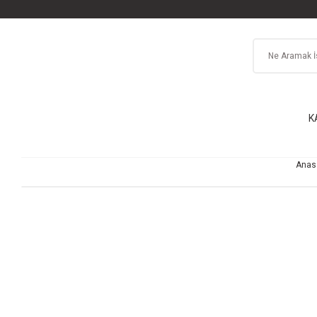
K
Anas