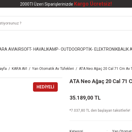
Kargo Ücretsiz!
2000Tl Üzeri Siparişlerinizde
ARA AVI
AİRSOFT- HAVALI
KAMP- OUTDOOR
OPTİK- ELEKTRONİK
BALIK A
ayfa
KARA AVI
Yarı Otomatik Av Tüfekleri
ATA Neo Ağaç 20 Cal 71 Cm Av T
ATA Neo Ağaç 20 Cal 71 
HEDİYELİ
35.189,00 TL
*7.037,80 TL den başlayan taksitlerle!
Kategori
Yarı Otomati