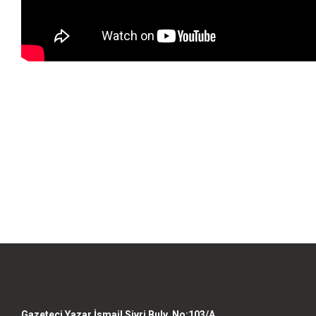
Bu ürünün fiyat bilgisi, resim, ürün açıklamalarında ve diğer konularda yet
Görüş ve önerileriniz için teşekkür ederiz.
Ürün resmi kalitesiz, bozuk veya görüntülenemiyor.
Ürün açıklamasında eksik bilgiler bulunuyor.
Ürün bilgilerinde hatalar bulunuyor.
Ürün fiyatı diğer sitelerden daha pahalı.
Bu ürüne benzer farklı alternatifler olmalı.
Gazeteci Yazar İsmail Sivri Bulv. No:103/A