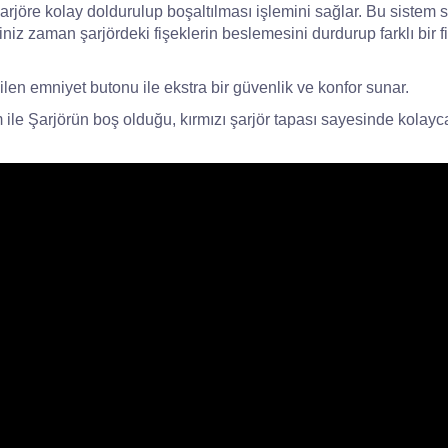
arjöre kolay doldurulup boşaltılması işlemini sağlar. Bu sistem
iğiniz zaman şarjördeki fişeklerin beslemesini durdurup farklı bir
ebilen emniyet butonu ile ekstra bir güvenlik ve konfor sunar.
e Şarjörün boş olduğu, kırmızı şarjör tapası sayesinde kolayca t