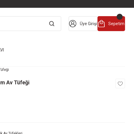
Üye Girişi
Sepetim
VI
üfeği
Cm Av Tüfeği
k Av Tüfekleri