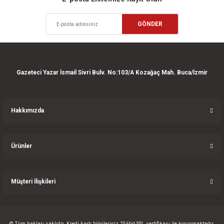
Ürün açıklamasında eksik bilgiler bulunuyor.
Deneyimini Paylaş
GÖNDER
Ürün bilgilerinde hatalar bulunuyor.
Ürün fiyatı diğer sitelerden daha pahalı.
Bu ürüne benzer farklı alternatifler olmalı.
Gazeteci Yazar İsmail Sivri Bulv. No:103/A Kozağaç Mah. Buca/İzmir
Hakkımızda
Gönder
Ürünler
Müşteri İlişkileri
© Tüm hakları saklıdır. Kredi kartı bilgileriniz 256bit SSL sertifikası ile korunmaktadır.