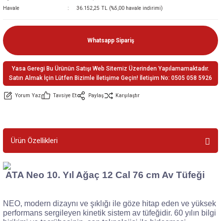
Havale
36.152,25 TL (%5,00 havale indirimi)
ler
e
Whatsapp Sipariş
Yasa Geregi Bu Ürünün Satışı Web Sitemiz Üzerinden Yapılamamaktadır.
Satın Almak İçin Lütfen Bizimle İletişime Geçin! İletişim No: 0505 058 5926
Yorum Yaz
Tavsiye Et
Paylaş
Karşılaştır
Ürün Özellikleri
ATA Neo 10. Yıl Ağaç 12 Cal 76 cm Av Tüfeği
NEO, modern dizaynı ve şıklığı ile göze hitap eden ve yüksek
performans sergileyen kinetik sistem av tüfeğidir. 60 yılın bilgi