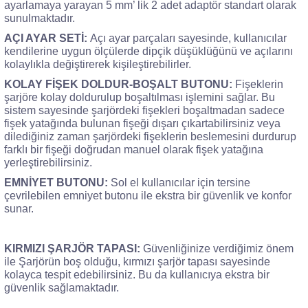
ayarlamaya yarayan 5 mm’ lik 2 adet adaptör standart olarak
sunulmaktadır.
AÇI AYAR SETİ:
Açı ayar parçaları sayesinde, kullanıcılar
kendilerine uygun ölçülerde dipçik düşüklüğünü ve açılarını
kolaylıkla değiştirerek kişileştirebilirler.
KOLAY FİŞEK DOLDUR-BOŞALT BUTONU:
Fişeklerin
şarjöre kolay doldurulup boşaltılması işlemini sağlar. Bu
sistem sayesinde şarjördeki fişekleri boşaltmadan sadece
fişek yatağında bulunan fişeği dışarı çıkartabilirsiniz veya
dilediğiniz zaman şarjördeki fişeklerin beslemesini durdurup
farklı bir fişeği doğrudan manuel olarak fişek yatağına
yerleştirebilirsiniz.
EMNİYET BUTONU:
Sol el kullanıcılar için tersine
çevrilebilen emniyet butonu ile ekstra bir güvenlik ve konfor
sunar.
KIRMIZI ŞARJÖR TAPASI:
Güvenliğinize verdiğimiz önem
ile Şarjörün boş olduğu, kırmızı şarjör tapası sayesinde
kolayca tespit edebilirsiniz. Bu da kullanıcıya ekstra bir
güvenlik sağlamaktadır.