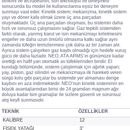
birikimi ve tecrübesinin, son teknolojisi ile birleşmesi
sonucunda bu model ile kullanıcılarına eşsiz bir deneyim
sunmayı vaat eder. Kinetik sistem; mekanizma, kinetik sistem
yayı ve döner kafa olmak üzere üç ana parçadan
oluşmaktadır. Üç ana parçadan oluşması, bu sistemin daha
hızlı ve sorunsuz çalışmasını sağlar. Gaz tepkili sistemden
farklı olarak, yanmış barut ve isin mekanizmayı kirletmesini
engeller ve daha uzun ömürlü olmasına katkı sağlar aynı
zamanda tüfeğin temizlenmesi çok daha az bir zaman alır.
Ayrıca sistem çalışırken gaz kaybı olmadığı için hedefe vuruş
gücü de daha fazladır. NEO, ATA ARMS’ın günümüze kadar
ürettiği en hafif yarı otomatik av tüfeklerinden biridir. El
kundağı bölümünde, sistemi çalıştırmak için ağırlık yapan;
yay, piston, gaz silindiri ve mekanizmaya ilk hareketi veren
sürgü kolu gibi parçalar bu sistemde yer almaması denge
kaybını en aza indirmektedir. NEO’nun kinetik sisteminin en
büyük avantajlarından birisi de 24 gramdan magnum ağır
doluya kadar tüm gramajlar ile sizlere güvenli ve sorunsuz
atış keyfi sunmasıdır.
TEKNİK
ÖZELLİKLER
KALİBRE
12
FİŞEK YATAĞI
3''