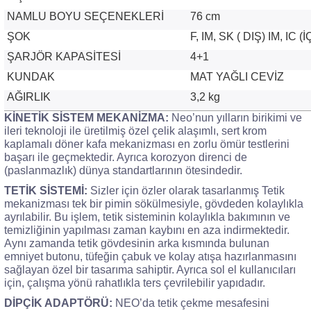
NAMLU BOYU SEÇENEKLERİ
76 cm
ŞOK
F, IM, SK ( DIŞ) IM, IC (İ
ŞARJÖR KAPASİTESİ
4+1
KUNDAK
MAT YAĞLI CEVİZ
AĞIRLIK
3,2 kg
KİNETİK SİSTEM MEKANİZMA
:
Neo’nun yılların birikimi ve
ileri teknoloji ile üretilmiş özel çelik alaşımlı, sert krom
kaplamalı döner kafa mekanizması en zorlu ömür testlerini
başarı ile geçmektedir. Ayrıca korozyon direnci de
(paslanmazlık) dünya standartlarının ötesindedir.
TETİK SİSTEMİ:
Sizler için özler olarak tasarlanmış Tetik
mekanizması tek bir pimin sökülmesiyle, gövdeden kolaylıkla
ayrılabilir. Bu işlem, tetik sisteminin kolaylıkla bakımının ve
temizliğinin yapılması zaman kaybını en aza indirmektedir.
Aynı zamanda tetik gövdesinin arka kısmında bulunan
emniyet butonu, tüfeğin çabuk ve kolay atışa hazırlanmasını
sağlayan özel bir tasarıma sahiptir. Ayrıca sol el kullanıcıları
için, çalışma yönü rahatlıkla ters çevrilebilir yapıdadır.
DİPÇİK ADAPTÖRÜ:
NEO’da tetik çekme mesafesini