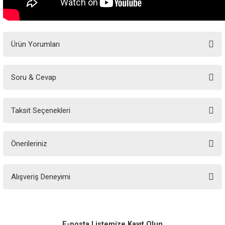
Ürün Yorumları
Soru & Cevap
Bu ürüne ilk yorumu siz yapın!
Taksit Seçenekleri
Yorum Yaz
Ürün hakkında henüz soru sorulmamış.
Önerileriniz
Soru Sor
Bu ürünün fiyat bilgisi, resim, ürün açıklamalarında ve diğer konularda
Alışveriş Deneyimi
yetersiz gördüğünüz noktaları öneri formunu kullanarak tarafımıza
iletebilirsiniz.
Görüş ve önerileriniz için teşekkür ederiz.
Sitemize ilk yorumu siz yapın!
Ürün resmi kalitesiz, bozuk veya görüntülenemiyor.
E-posta Listemize Kayıt Olun