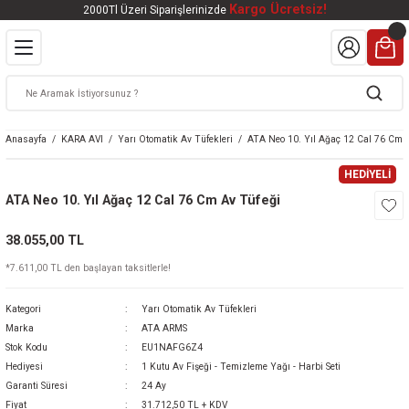
Kargo Ücretsiz!
2000Tl Üzeri Siparişlerinizde
Geri Dön
Geri Dön
Geri Dön
Geri Dön
Geri Dön
VALI
DOOR
KTRONİK
kleri
ar
Anasayfa
KARA AVI
Yarı Otomatik Av Tüfekleri
ATA Neo 10. Yıl Ağaç 12 Cal 76 Cm 
kleri
lar
eri
nleri
HEDİYELİ
ATA Neo 10. Yıl Ağaç 12 Cal 76 Cm Av Tüfeği
kleri
38.055,00 TL
v Tüfekleri
S
Mat
*7.611,00 TL den başlayan taksitlerle!
Tüfekleri
 Havalı Tüfekler
Kategori
Yarı Otomatik Av Tüfekleri
Marka
ATA ARMS
Stok Kodu
EU1NAFG6Z4
Hediyesi
1 Kutu Av Fişeği - Temizleme Yağı - Harbi Seti
k Ürünleri
 BBS
Garanti Süresi
24 Ay
Fiyat
31.712,50 TL + KDV