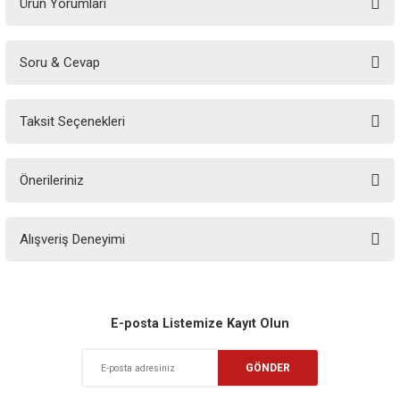
Ürün Yorumları
Soru & Cevap
Bu ürüne ilk yorumu siz yapın!
Taksit Seçenekleri
Yorum Yaz
Ürün hakkında henüz soru sorulmamış.
Önerileriniz
Soru Sor
Bu ürünün fiyat bilgisi, resim, ürün açıklamalarında ve diğer konularda
Alışveriş Deneyimi
yetersiz gördüğünüz noktaları öneri formunu kullanarak tarafımıza
iletebilirsiniz.
Görüş ve önerileriniz için teşekkür ederiz.
Sitemize ilk yorumu siz yapın!
Ürün resmi kalitesiz, bozuk veya görüntülenemiyor.
E-posta Listemize Kayıt Olun
Ürün açıklamasında eksik bilgiler bulunuyor.
Deneyimini Paylaş
GÖNDER
Ürün bilgilerinde hatalar bulunuyor.
Ürün fiyatı diğer sitelerden daha pahalı.