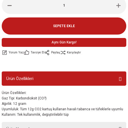
ler
e
SEPETE EKLE
Aynı Gün Kargo!
Yorum Yaz
Tavsiye Et
Paylaş
Karşılaştır
Ürün Özellikleri
Ürün Özellikleri:
Gaz Tipi: Karbondioksit (CO?)
Ağırlık: 12 gram
Uyumluluk: Tüm 12g CO2 kartuş kullanan havalı tabanca ve tüfeklerle uyumlu
Kullanım: Tek kullanımlık, değiştirilebilir tüp