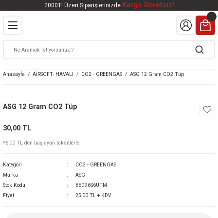
Kargo Ücretsiz!
2000Tl Üzeri Siparişlerinizde
Geri Dön
Geri Dön
Geri Dön
Geri Dön
Geri Dön
VALI
DOOR
KTRONİK
kleri
ar
Anasayfa
AİRSOFT- HAVALI
CO2 - GREENGAS
ASG 12 Gram CO2 Tüp
kleri
lar
eri
nleri
ASG 12 Gram CO2 Tüp
kleri
30,00 TL
v Tüfekleri
S
Mat
*6,00 TL den başlayan taksitlerle!
Tüfekleri
 Havalı Tüfekler
Kategori
CO2 - GREENGAS
Marka
ASG
Stok Kodu
EED96S6UTM
Fiyat
25,00 TL + KDV
k Ürünleri
 BBS