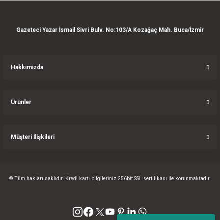
Bu ürüne benzer farklı alternatifler olmalı.
Gazeteci Yazar İsmail Sivri Bulv. No:103/A Kozağaç Mah. Buca/İzmir
Hakkımızda
Gönder
Ürünler
Müşteri İlişkileri
© Tüm hakları saklıdır. Kredi kartı bilgileriniz 256bit SSL sertifikası ile korunmaktadır.