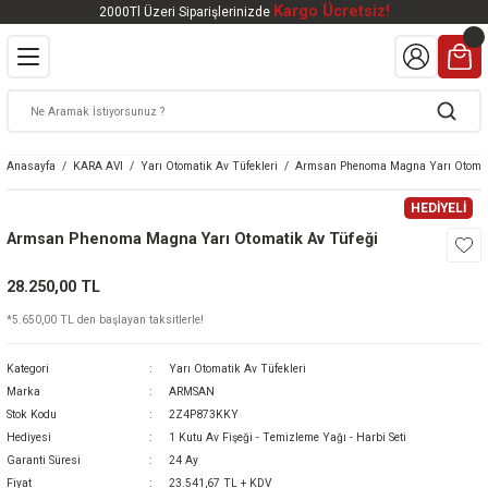
Kargo Ücretsiz!
2000Tl Üzeri Siparişlerinizde
Geri Dön
Geri Dön
Geri Dön
Geri Dön
Geri Dön
VALI
DOOR
KTRONİK
kleri
ar
Anasayfa
KARA AVI
Yarı Otomatik Av Tüfekleri
Armsan Phenoma Magna Yarı Otomat
kleri
lar
eri
nleri
HEDİYELİ
Armsan Phenoma Magna Yarı Otomatik Av Tüfeği
kleri
28.250,00 TL
v Tüfekleri
S
Mat
*5.650,00 TL den başlayan taksitlerle!
Tüfekleri
 Havalı Tüfekler
Kategori
Yarı Otomatik Av Tüfekleri
Marka
ARMSAN
Stok Kodu
2Z4P873KKY
Hediyesi
1 Kutu Av Fişeği - Temizleme Yağı - Harbi Seti
k Ürünleri
 BBS
Garanti Süresi
24 Ay
Fiyat
23.541,67 TL + KDV