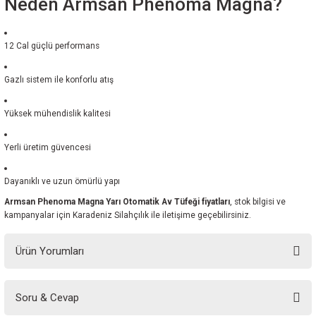
Neden Armsan Phenoma Magna?
12 Cal güçlü performans
Gazlı sistem ile konforlu atış
Yüksek mühendislik kalitesi
Yerli üretim güvencesi
Dayanıklı ve uzun ömürlü yapı
Armsan Phenoma Magna Yarı Otomatik Av Tüfeği fiyatları
, stok bilgisi ve
kampanyalar için Karadeniz Silahçılık ile iletişime geçebilirsiniz.
Ürün Yorumları
Soru & Cevap
Bu ürüne ilk yorumu siz yapın!