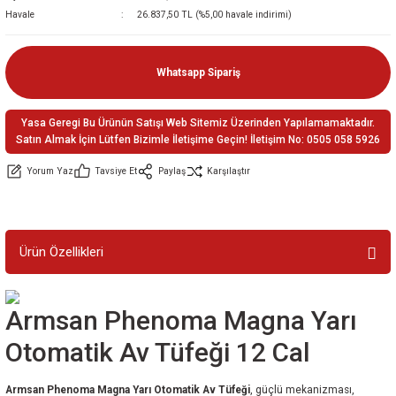
Havale
26.837,50 TL (%5,00 havale indirimi)
ler
e
Whatsapp Sipariş
Yasa Geregi Bu Ürünün Satışı Web Sitemiz Üzerinden Yapılamamaktadır.
Satın Almak İçin Lütfen Bizimle İletişime Geçin! İletişim No: 0505 058 5926
Yorum Yaz
Tavsiye Et
Paylaş
Karşılaştır
Ürün Özellikleri
Armsan Phenoma Magna Yarı
Otomatik Av Tüfeği 12 Cal
Armsan Phenoma Magna Yarı Otomatik Av Tüfeği
, güçlü mekanizması,