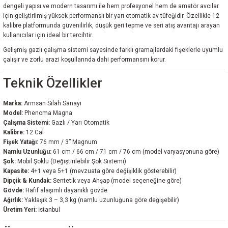
dengeli yapısı ve modern tasarımı ile hem profesyonel hem de amatör avcılar
için geliştirilmiş yüksek performanslı bir yarı otomatik av tüfeğidir. Özellikle 12
kalibre platformunda güvenilirlik, düşük geri tepme ve seri atış avantajı arayan
kullanıcılar için ideal bir tercihtir.
Gelişmiş gazlı çalışma sistemi sayesinde farklı gramajlardaki fişeklerle uyumlu
çalışır ve zorlu arazi koşullarında dahi performansını korur.
Teknik Özellikler
Marka:
Armsan Silah Sanayi
Model:
Phenoma Magna
Çalışma Sistemi:
Gazlı / Yarı Otomatik
Kalibre:
12 Cal
Fişek Yatağı:
76 mm / 3” Magnum
Namlu Uzunluğu:
61 cm / 66 cm / 71 cm / 76 cm (model varyasyonuna göre)
Şok:
Mobil Şoklu (Değiştirilebilir Şok Sistemi)
Kapasite:
4+1 veya 5+1 (mevzuata göre değişiklik gösterebilir)
Dipçik & Kundak:
Sentetik veya Ahşap (model seçeneğine göre)
Gövde:
Hafif alaşımlı dayanıklı gövde
Ağırlık:
Yaklaşık 3 – 3,3 kg (namlu uzunluğuna göre değişebilir)
Üretim Yeri:
İstanbul