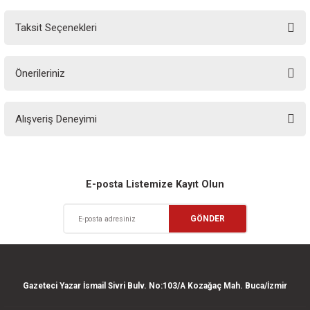
Taksit Seçenekleri
Yorum Yaz
Ürün hakkında henüz soru sorulmamış.
Önerileriniz
Soru Sor
Bu ürünün fiyat bilgisi, resim, ürün açıklamalarında ve diğer konularda
Alışveriş Deneyimi
yetersiz gördüğünüz noktaları öneri formunu kullanarak tarafımıza
iletebilirsiniz.
Görüş ve önerileriniz için teşekkür ederiz.
Sitemize ilk yorumu siz yapın!
Ürün resmi kalitesiz, bozuk veya görüntülenemiyor.
E-posta Listemize Kayıt Olun
Ürün açıklamasında eksik bilgiler bulunuyor.
Deneyimini Paylaş
GÖNDER
Ürün bilgilerinde hatalar bulunuyor.
Ürün fiyatı diğer sitelerden daha pahalı.
Bu ürüne benzer farklı alternatifler olmalı.
Gazeteci Yazar İsmail Sivri Bulv. No:103/A Kozağaç Mah. Buca/İzmir