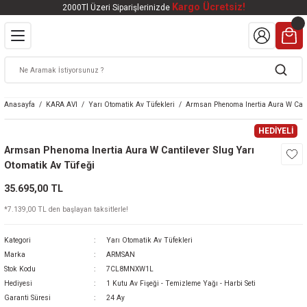
Kargo Ücretsiz!
2000Tl Üzeri Siparişlerinizde
Geri Dön
Geri Dön
Geri Dön
Geri Dön
Geri Dön
VALI
DOOR
KTRONİK
kleri
ar
Anasayfa
KARA AVI
Yarı Otomatik Av Tüfekleri
Armsan Phenoma Inertia Aura W Canti
kleri
lar
eri
nleri
HEDİYELİ
Armsan Phenoma Inertia Aura W Cantilever Slug Yarı
kleri
Otomatik Av Tüfeği
35.695,00 TL
v Tüfekleri
S
Mat
*7.139,00 TL den başlayan taksitlerle!
Tüfekleri
 Havalı Tüfekler
Kategori
Yarı Otomatik Av Tüfekleri
Marka
ARMSAN
Stok Kodu
7CL8MNXW1L
Hediyesi
1 Kutu Av Fişeği - Temizleme Yağı - Harbi Seti
k Ürünleri
 BBS
Garanti Süresi
24 Ay