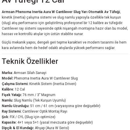
Armsan Phenoma Inertia Aura W Cantilever Slug Yarı Otomatik Av Tüfeği
,
kinetik (inertia) çalışma sistemi ve slug namlu yapısıyla özellikle tek kurşun
(slug) atış performansı için geliştirilmiş profesyonel bir 12 kalibre av tüfeğidir.
Cantilever ray sistemi sayesinde optik nişangah montajına hazır olan bu model,
hassas ve kontrollü atışlar için üstün stabilite sunar.
Güçlü mekanik yapısı, dengeli geri tepme karakteri ve modern tasarımı ile hem
kara avlarında hem de hedef odaklı atışlarda yüksek performans sağlar.
Teknik Özellikler
Marka:
Armsan Silah Sanayi
Model:
Phenoma Inertia Aura W Cantilever Slug
Çalışma Sistemi:
Kinetik Sistem (Inertia Driven)
Kalibre:
12 Cal
Fişek Yatağı:
76 mm / 3” Magnum
Namlu:
Slug Namlu (Tek Kurşun Uyumlu)
Namlu Uzunluğu:
51 cm / 61 cm (varyasyona göre değişebilir)
Ray Sistemi:
Cantilever Optik Montaj Rayı
Şok:
FIX / CYL (Slug için optimize)
Kapasite:
4+1 veya 5+1 (yasal mevzuata göre değişebilir)
Dipçik & El Kundağı:
Ahşap (Aura W Serisi)