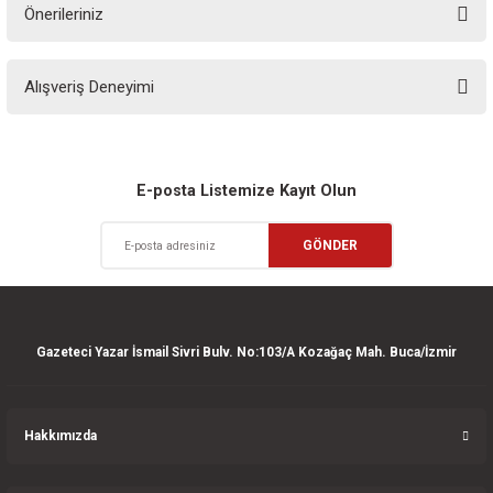
Önerileriniz
Soru Sor
Bu ürünün fiyat bilgisi, resim, ürün açıklamalarında ve diğer konularda
Alışveriş Deneyimi
yetersiz gördüğünüz noktaları öneri formunu kullanarak tarafımıza
iletebilirsiniz.
Görüş ve önerileriniz için teşekkür ederiz.
Sitemize ilk yorumu siz yapın!
Ürün resmi kalitesiz, bozuk veya görüntülenemiyor.
E-posta Listemize Kayıt Olun
Ürün açıklamasında eksik bilgiler bulunuyor.
Deneyimini Paylaş
GÖNDER
Ürün bilgilerinde hatalar bulunuyor.
Ürün fiyatı diğer sitelerden daha pahalı.
Bu ürüne benzer farklı alternatifler olmalı.
Gazeteci Yazar İsmail Sivri Bulv. No:103/A Kozağaç Mah. Buca/İzmir
Hakkımızda
Gönder