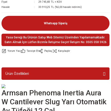
Fiyat
29.745,83 TL + KDV
ler
e
Havale
33.910,25 TL (%5,00 havale indirimi)
Whatsapp Sipariş
Yasa Gereği Bu Ürünün Satışı Web Sitemiz Üzerinden Yapılamamaktadır.
Satın Almak İçin Lütfen Bizimle İletişime Geçin! İletişim No: 0505 058 5926
Yorum Yaz
Tavsiye Et
Paylaş
Karşılaştır
Ürün Özellikleri
Armsan Phenoma Inertia Aura
W Cantilever Slug Yarı Otomatik
Av Tüfeği 12 Cal