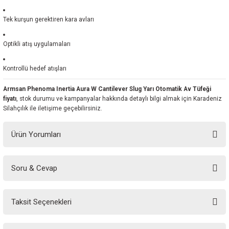
Tek kurşun gerektiren kara avları
Optikli atış uygulamaları
Kontrollü hedef atışları
Armsan Phenoma Inertia Aura W Cantilever Slug Yarı Otomatik Av Tüfeği
fiyatı
, stok durumu ve kampanyalar hakkında detaylı bilgi almak için Karadeniz
Silahçılık ile iletişime geçebilirsiniz.
Ürün Yorumları
Soru & Cevap
Bu ürüne ilk yorumu siz yapın!
Taksit Seçenekleri
Yorum Yaz
Ürün hakkında henüz soru sorulmamış.