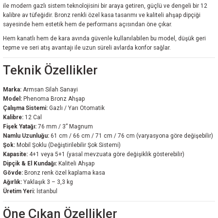
ile modern gazlı sistem teknolojisini bir araya getiren, güçlü ve dengeli bir 12
kalibre av tüfeğidir. Bronz renkli özel kasa tasarımı ve kaliteli ahşap dipçiği
sayesinde hem estetik hem de performans açısından öne çıkar.
Hem kanatlı hem de kara avında güvenle kullanılabilen bu model, düşük geri
tepme ve seri atış avantajı ile uzun süreli avlarda konfor sağlar.
Teknik Özellikler
Marka:
Armsan Silah Sanayi
Model:
Phenoma Bronz Ahşap
Çalışma Sistemi:
Gazlı / Yarı Otomatik
Kalibre:
12 Cal
Fişek Yatağı:
76 mm / 3” Magnum
Namlu Uzunluğu:
61 cm / 66 cm / 71 cm / 76 cm (varyasyona göre değişebilir)
Şok:
Mobil Şoklu (Değiştirilebilir Şok Sistemi)
Kapasite:
4+1 veya 5+1 (yasal mevzuata göre değişiklik gösterebilir)
Dipçik & El Kundağı:
Kaliteli Ahşap
Gövde:
Bronz renk özel kaplama kasa
Ağırlık:
Yaklaşık 3 – 3,3 kg
Üretim Yeri:
İstanbul
Öne Çıkan Özellikler