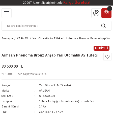
Kargo Ücretsiz!
2000Tl Üzeri Siparişlerinizde
Geri Dön
Geri Dön
Geri Dön
Geri Dön
Geri Dön
VALI
DOOR
KTRONİK
kleri
ar
Anasayfa
KARA AVI
Yarı Otomatik Av Tüfekleri
Armsan Phenoma Bronz Ahşap Yarı O
kleri
lar
eri
nleri
HEDİYELİ
Armsan Phenoma Bronz Ahşap Yarı Otomatik Av Tüfeği
kleri
30.500,00 TL
v Tüfekleri
S
Mat
*6.100,00 TL den başlayan taksitlerle!
Tüfekleri
 Havalı Tüfekler
Kategori
Yarı Otomatik Av Tüfekleri
Marka
ARMSAN
Stok Kodu
CP89QAXRQ1
Hediyesi
1 Kutu Av Fişeği - Temizleme Yağı - Harbi Seti
k Ürünleri
 BBS
Garanti Süresi
24 Ay
Fiyat
25.416,67 TL + KDV