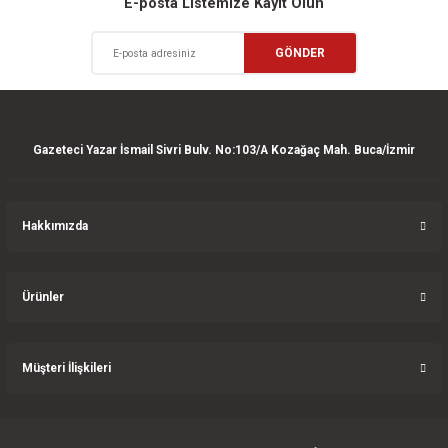
Ürün resmi kalitesiz, bozuk veya görüntülenemiyor.
E-posta Listemize Kayıt Olun
Ürün açıklamasında eksik bilgiler bulunuyor.
Deneyimini Paylaş
GÖNDER
Ürün bilgilerinde hatalar bulunuyor.
Ürün fiyatı diğer sitelerden daha pahalı.
Bu ürüne benzer farklı alternatifler olmalı.
Gazeteci Yazar İsmail Sivri Bulv. No:103/A Kozağaç Mah. Buca/İzmir
Hakkımızda
Gönder
Ürünler
Müşteri İlişkileri