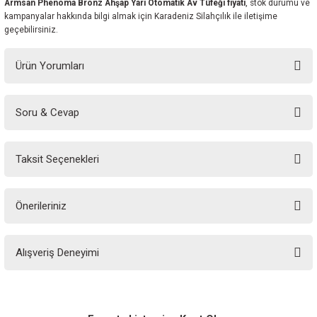
Armsan Phenoma Bronz Ahşap Yarı Otomatik Av Tüfeği fiyatı
, stok durumu ve
kampanyalar hakkında bilgi almak için Karadeniz Silahçılık ile iletişime
geçebilirsiniz.
Ürün Yorumları
Soru & Cevap
Bu ürüne ilk yorumu siz yapın!
Taksit Seçenekleri
Yorum Yaz
Ürün hakkında henüz soru sorulmamış.
Önerileriniz
Soru Sor
Bu ürünün fiyat bilgisi, resim, ürün açıklamalarında ve diğer konularda
Alışveriş Deneyimi
yetersiz gördüğünüz noktaları öneri formunu kullanarak tarafımıza
iletebilirsiniz.
Görüş ve önerileriniz için teşekkür ederiz.
Sitemize ilk yorumu siz yapın!