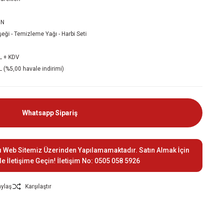
1N
şeği - Temizleme Yağı - Harbi Seti
L + KDV
 (%5,00 havale indirimi)
Whatsapp Sipariş
ı Web Sitemiz Üzerinden Yapılamamaktadır. Satın Almak İçin
le İletişime Geçin! İletişim No: 0505 058 5926
ylaş
Karşılaştır