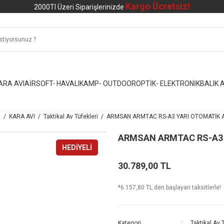
Kargo Ücretsiz!
2000Tl Üzeri Siparişlerinizde
ARA AVI
AİRSOFT- HAVALI
KAMP- OUTDOOR
OPTİK- ELEKTRONİK
BALIK A
a
KARA AVI
Taktikal Av Tüfekleri
ARMSAN ARMTAC RS-A3 YARI OTOMATİK A
ARMSAN ARMTAC RS-A3 
HEDİYELİ
30.789,00 TL
*6.157,80 TL den başlayan taksitlerle!
Kategori
Taktikal Av 