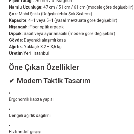
Fişek Yatağı:
76 mm / 3” Magnum
Namlu Uzunluğu:
47 cm / 51 cm / 61 cm (modele göre değişebilir)
Şok:
Mobil Şoklu (Değiştirilebilir Şok Sistemi)
Kapasite:
4+1 veya 5+1 (yasal mevzuata göre değişebilir)
Nişangah:
Fiber optik arpacık
Dipçik:
Sabit veya ayarlanabilir (modele göre değişebilir)
Gövde:
Dayanıklı alaşımlı kasa
Ağırlık:
Yaklaşık 3,2 – 3,6 kg
Üretim Yeri:
İstanbul
Öne Çıkan Özellikler
✔ Modern Taktik Tasarım
Ergonomik kabza yapısı
Dengeli ağırlık dağılımı
Hızlı hedef geçişi