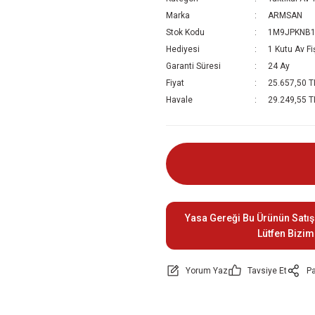
Marka
ARMSAN
Stok Kodu
1M9JPKNB
Hediyesi
1 Kutu Av Fi
Garanti Süresi
24 Ay
Fiyat
25.657,50 T
Havale
29.249,55 TL
Yasa Gereği Bu Ürünün Satış
Lütfen Bizim
Yorum Yaz
Tavsiye Et
Pa