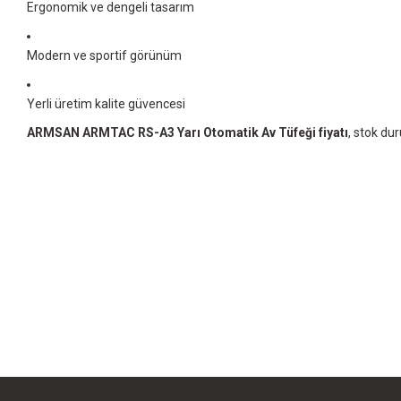
Ergonomik ve dengeli tasarım
Modern ve sportif görünüm
Yerli üretim kalite güvencesi
ARMSAN ARMTAC RS-A3 Yarı Otomatik Av Tüfeği fiyatı
, stok du
Bu ürünün fiyat bilgisi, resim, ürün açıklamalarında ve diğer konularda yet
Görüş ve önerileriniz için teşekkür ederiz.
Ürün resmi kalitesiz, bozuk veya görüntülenemiyor.
Ürün açıklamasında eksik bilgiler bulunuyor.
Ürün bilgilerinde hatalar bulunuyor.
Ürün fiyatı diğer sitelerden daha pahalı.
Bu ürüne benzer farklı alternatifler olmalı.