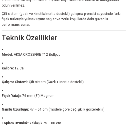
konumlanır. Bu sayede silahın toplam boyu kısalırken namlu uzunluğundan
ödün verilmez.
Çift sistem (gazlı ve kinetik/inertia destekli) çalışma prensibi sayesinde farklı
fişek türleriyle yüksek uyum sağlar ve zorlu koşullarda dahi güvenilir
performans sunar.
Teknik Özellikler
Model:
AKSA CROSSFİRE T12 Bullpup
Kalibre:
12 Cal
Çalışma Sistemi:
Çift sistem (Gazlı + Inertia destekli)
Fişek Yatağı:
76 mm (3”) Magnum
Namlu Uzunluğu:
47 – 51 cm (modele göre değişiklik gösterebilir)
Toplam Uzunluk:
Yaklaşık 75 – 80 cm