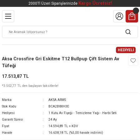
Kargo Ücretsiz!
2000Tl Üzeri Siparişlerinizde
Geri Dön
Geri Dön
Geri Dön
Geri Dön
Geri Dön
VALI
DOOR
KTRONİK
kleri
ar
HEDİYELİ
kleri
lar
eri
nleri
Aksa Crossfire Gri Eskitme T12 Bullpup Çift Sistem Av
Tüfeği
kleri
17.513,87 TL
v Tüfekleri
S
Mat
*3.502,77 TL den başlayan taksitlerle!
Marka
AKSA ARMS
Tüfekleri
 Havalı Tüfekler
Stok Kodu
BCA2B8XH3E
Hediyesi
1 Kutu Av Fişeği - Temizleme Yağı - Harbi Seti
Garanti Süresi
24 Ay
Fiyat
14.594,89 TL + KDV
k Ürünleri
 BBS
Havale
16.638,18 TL (%5,00 havale indirimi)