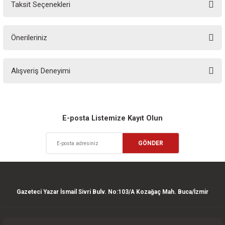
Taksit Seçenekleri
Yorum Yaz
Ürün hakkında henüz soru sorulmamış.
Önerileriniz
Soru Sor
Bu ürünün fiyat bilgisi, resim, ürün açıklamalarında ve diğer konularda
Alışveriş Deneyimi
yetersiz gördüğünüz noktaları öneri formunu kullanarak tarafımıza
iletebilirsiniz.
Görüş ve önerileriniz için teşekkür ederiz.
Sitemize ilk yorumu siz yapın!
Ürün resmi kalitesiz, bozuk veya görüntülenemiyor.
E-posta Listemize Kayıt Olun
Ürün açıklamasında eksik bilgiler bulunuyor.
Deneyimini Paylaş
GÖNDER
Ürün bilgilerinde hatalar bulunuyor.
Ürün fiyatı diğer sitelerden daha pahalı.
Bu ürüne benzer farklı alternatifler olmalı.
Gazeteci Yazar İsmail Sivri Bulv. No:103/A Kozağaç Mah. Buca/İzmir