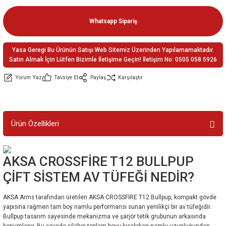
ler
e
Whatsapp Sipariş
Yasa Geregi Bu Ürünün Satışı Web Sitemiz Üzerinden Yapılamamaktadır.
Satın Almak İçin Lütfen Bizimle İletişime Geçin! İletişim No: 0505 058 5926
Yorum Yaz
Tavsiye Et
Paylaş
Karşılaştır
Ürün Özellikleri
AKSA CROSSFİRE T12 BULLPUP
ÇİFT SİSTEM AV TÜFEĞİ NEDİR?
AKSA Arms
tarafından üretilen AKSA CROSSFİRE T12 Bullpup, kompakt gövde
yapısına rağmen tam boy namlu performansı sunan yenilikçi bir av tüfeğidir.
Bullpup tasarım sayesinde mekanizma ve şarjör tetik grubunun arkasında